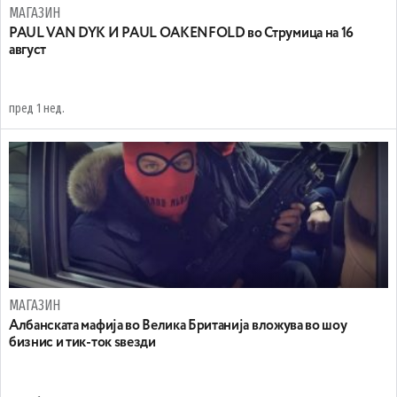
МАГАЗИН
PAUL VAN DYK И PAUL OAKENFOLD во Струмица на 16
август
пред 1 нед.
МАГАЗИН
Aлбанската мафија во Велика Британија вложува во шоу
бизнис и тик-ток ѕвезди