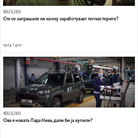
МАГАЗИН
Сте се запрашале ли колку заработуваат поткастерите?
пред 1 ден
МАГАЗИН
Ова е новата Лада Нива, дали би ја купиле?