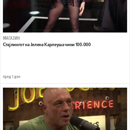
МАГАЗИН
Стајлингот на Јелена Карлеуша чини 100.000
пред 1 ден