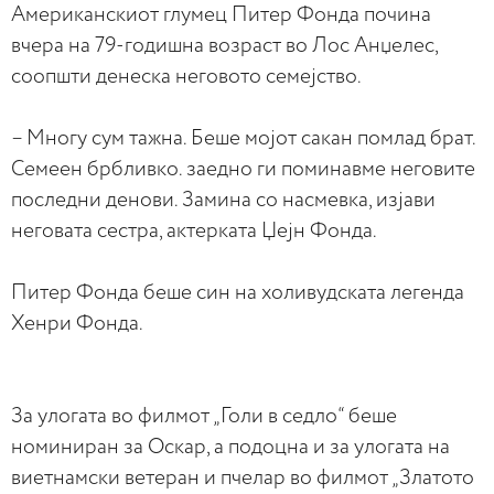
Американскиот глумец Питер Фонда почина
вчера на 79-годишна возраст во Лос Анџелес,
соопшти денеска неговото семејство.
– Многу сум тажна. Беше мојот сакан помлад брат.
Семеен брбливко. заедно ги поминавме неговите
последни денови. Замина со насмевка, изјави
неговата сестра, актерката Џејн Фонда.
Питер Фонда беше син на холивудската легенда
Хенри Фонда.
За улогата во филмот „Голи в седло“ беше
номиниран за Оскар, а подоцна и за улогата на
виетнамски ветеран и пчелар во филмот „Златото