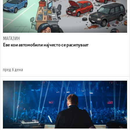
МАГАЗИН
Еве кои автомобили најчесто се расипуваат
пред 6 дена