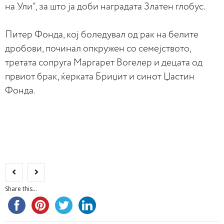
на Ули“, за што ја доби наградата Златен глобус.
Питер Фонда, кој боледувал од рак на белите
дробови, починал опкружен со семејството,
третата сопруга Маргарет Вогелер и децата од
првиот брак, ќерката Бриџит и синот Џастин
Фонда.
Share this...