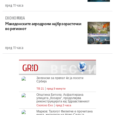
пред 11 часа
ЕКОНОМИЈА
Maкедонските аеродроми најбрзорастечки
во регионот
пред 11 часа