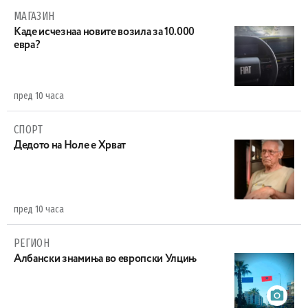
МАГАЗИН
Каде исчезнаа новите возила за 10.000
евра?
пред 10 часа
СПОРТ
Дедото на Ноле е Хрват
пред 10 часа
РЕГИОН
Aлбански знамиња во европски Улцињ