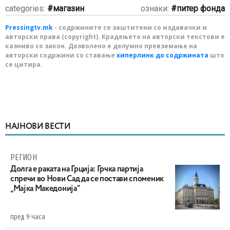
categories:
магазин
ознаки:
питер фонда
Pressingtv.mk
- содржините се заштитени со издавачки и
авторски права (copyright). Крадењето на авторски текстови е
казниво со закон. Дозволено е делумно превземање на
авторски содржини со ставање
хиперлинк до содржината
што
се цитира.
НАЈНОВИ ВЕСТИ
РЕГИОН
Долга е раката на Грција: Грчка партија
спречи во Нови Сад да се постави споменик
„Мајка Македонија“
пред 9 часа