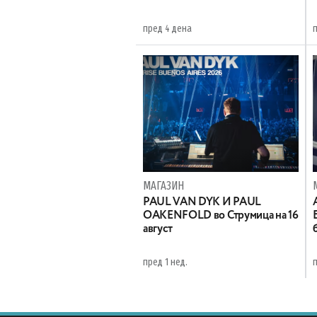
пред 4 дена
МАГАЗИН
PAUL VAN DYK И PAUL
OAKENFOLD во Струмица на 16
август
пред 1 нед.