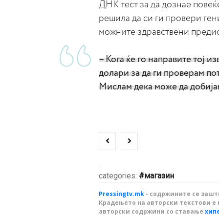
ДНК тест за да дознае повеќ
решила да си ги провери гени
можните здравствени преди
– Кога ќе го направите тој и
долари за да ги проверам по
Мислам дека може да добија
categories:
магазин
Pressingtv.mk
- содржините се зашти
Крадењето на авторски текстови е 
авторски содржини со ставање
хип