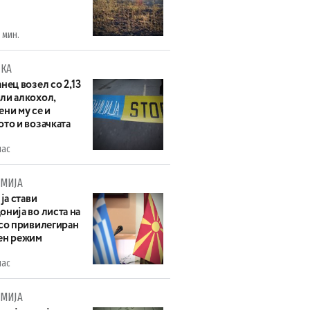
 мин.
КА
нец возел со 2,13
ли алкохол,
ни му се и
то и возачката
час
МИЈА
 ја стави
нија во листа на
 со привилегиран
ен режим
час
МИЈА