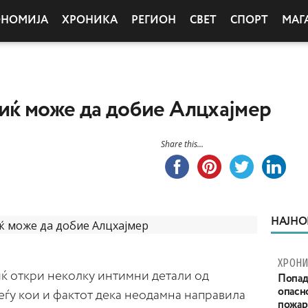
ОНОМИЈА
ХРОНИКА
РЕГИОН
СВЕТ
СПОРТ
МАГ
ќ може да добие Алцхајмер
Share this...
НАЈНО
ХРОНИ
ќ откри неколку интимни детали од
Попад
опасн
еѓу кои и фактот дека неодамна направила
пожар