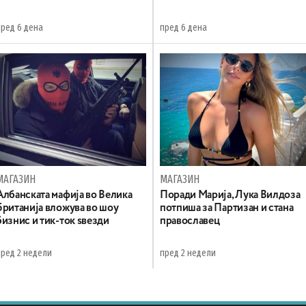
пред 6 дена
пред 6 дена
МАГАЗИН
МАГАЗИН
Aлбанската мафија во Велика
Поради Марија, Лука Вилдоза
Британија вложува во шоу
потпиша за Партизан и стана
бизнис и тик-ток ѕвезди
православец
пред 2 недели
пред 2 недели