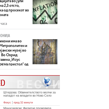
цијата во јули
на 2,3 отсто,
ка од просекот во
оната
 часа
ОНИЈА
 икони има во
 Метрополитен и
јански музеј во
: Во Охрид
тавена „Исус
 часа
с на престол“ од
ек