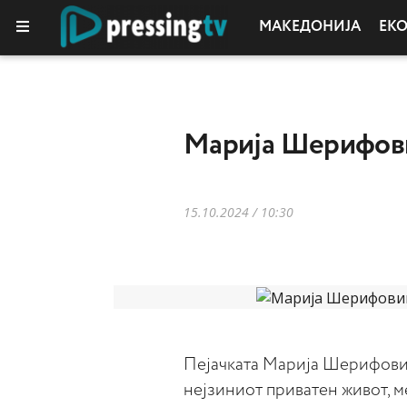
МАКЕДОНИЈА
ЕК
Марија Шерифови
15.10.2024 / 10:30
Пејачката Марија Шерифови
нејзиниот приватен живот, м