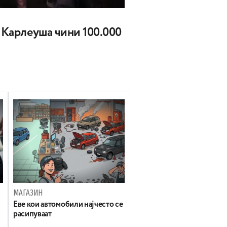
а Карлеуша чини 100.000
МАГАЗИН
Еве кои автомобили најчесто се
расипуваат