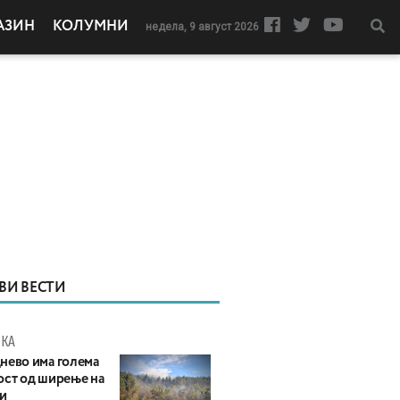
АЗИН
КОЛУМНИ
недела, 9 август 2026
ВИ ВЕСТИ
КА
нево има голема
ост од ширење на
и