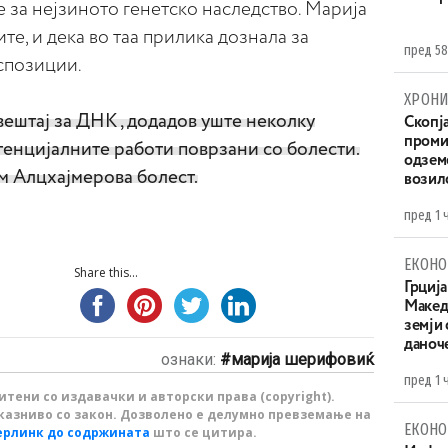
е за нејзиното генетско наследство. Марија
те, и дека во таа прилика дознала за
пред 58
спозиции.
ХРОНИ
звештај за ДНК , додадов уште неколку
Скопја
проми
тенцијалните работи поврзани со болести.
одземе
м Алцхајмерова болест.
возило
пред 1 
ЕКОНО
Share this...
Грција
Македо
земји
даноч
ознаки:
марија шерифовиќ
пред 1 
тени со издавачки и авторски права (copyright).
казниво со закон. Дозволено е делумно превземање на
ЕКОНО
ерлинк до содржината
што се цитира.