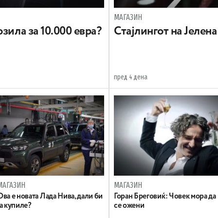
МАГАЗИН
зила за 10.000 евра?
Стајлингот на Јелен
пред 4 дена
МАГАЗИН
МАГАЗИН
Ова е новата Лада Нива, дали би
Горан Бреговиќ: Човек мора да
ја купиле?
се ожени