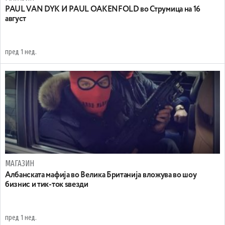
PAUL VAN DYK И PAUL OAKENFOLD во Струмица на 16
август
пред 1 нед.
МАГАЗИН
Aлбанската мафија во Велика Британија вложува во шоу
бизнис и тик-ток ѕвезди
пред 1 нед.