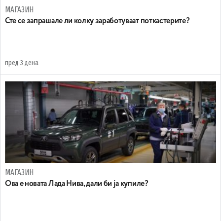
МАГАЗИН
Сте се запрашале ли колку заработуваат поткастерите?
пред 3 дена
МАГАЗИН
Ова е новата Лада Нива, дали би ја купиле?