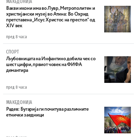
МАКЕДОНИЈА
Вакви икони има во Лувр, Метрополитен и
христијански музеј во Атина: Во Охрид
претставена „Исус Христос на престол“ од
XIV век
пред 8 часа
СПОРТ
Љубовницата на Инфантино добила чек со
шест цифри, првиот човек на ФИФА
демантира
пред 8 часа
МАКЕДОНИЈА
Радев: Бугарија ги почитува различните
етнички заедници