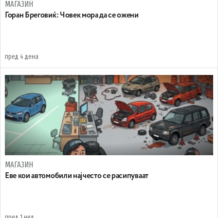
МАГАЗИН
Горан Бреговиќ: Човек мора да се ожени
пред 4 дена
МАГАЗИН
Еве кои автомобили најчесто се расипуваат
пред 1 нед.