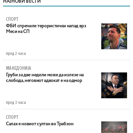
НАЈНОВИ ВЕСТИ
СПОРТ
ФБИ спречиле терористички напад врз
Меси на СП
пред 2 часа
МАКЕДОНИЈА
Груби за две недели може да излезе на
слобода, неговиот адвокат е на одмор
пред 3 часа
СПОРТ
Салах е новиот султан во Трабзон