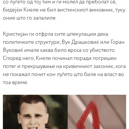
со луѓето од тој тим и ги молел да преболат сè,
бидејќи Кнеле не бил вистинскиот виновник, туку
оние што го запалиле.
Кристијан ги отфрла сите шпекулации дека
политичките структури, Вук Драшковиќ или Горан
Вуковиќ имале каква било врска со убиството.
Според него, Кнеле починал поради погрешен
потег и прекршување на кривичниот законик, кога
не покажал почит кон луѓето што биле на власт во
тоа време.