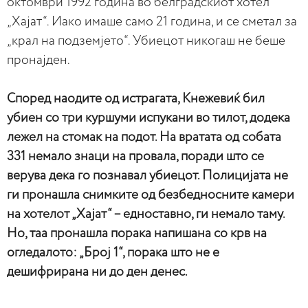
октомври 1992 година во белградскиот хотел
„Хајат“. Иако имаше само 21 година, и се сметал за
„крал на подземјето“. Убиецот никогаш не беше
пронајден.
Според наодите од истрагата, Кнежевиќ бил
убиен со три куршуми испукани во тилот, додека
лежел на стомак на подот. На вратата од собата
331 немало знаци на провала, поради што се
верува дека го познавал убиецот. Полицијата не
ги пронашла снимките од безбедносните камери
на хотелот „Хајат“ – едноставно, ги немало таму.
Но, таа пронашла порака напишана со крв на
огледалото: „Број 1“, порака што не е
дешифрирана ни до ден денес.