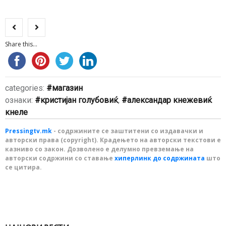
Share this...
categories:
магазин
ознаки:
кристијан голубовиќ
,
александар кнежевиќ
кнеле
Pressingtv.mk
- содржините се заштитени со издавачки и
авторски права (copyright). Крадењето на авторски текстови е
казниво со закон. Дозволено е делумно превземање на
авторски содржини со ставање
хиперлинк до содржината
што
се цитира.