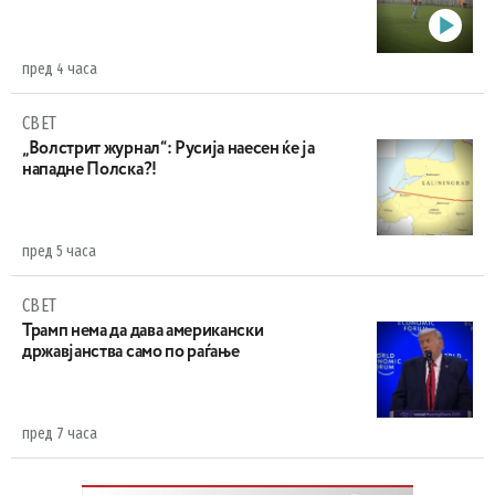
пред 4 часа
СВЕТ
„Волстрит журнал“: Русија наесен ќе ја
нападне Полска?!
пред 5 часа
СВЕТ
Трамп нема да дава американски
државјанства само по раѓање
пред 7 часа