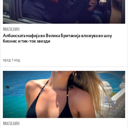
МАГАЗИН
Aлбанската мафија во Велика Британија вложува во шоу
бизнис и тик-ток ѕвезди
пред 1 нед.
МАГАЗИН