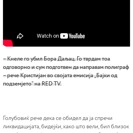
– Кнеле го убил Бора Даљац. Го тврдам тоа
одговорно и сум подготвен да направам полиграф
– рече Кристијан во својата емисија „Бајки од
подземјето“ на RED TV.
Голубовиќ рече дека се обидел да ја спречи
ликвидацијата, бидејќи, како што вели, бил близок