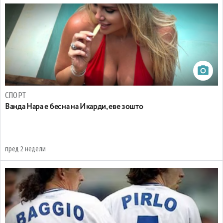
СПОРТ
Ванда Нара е бесна на Икарди, еве зошто
пред 2 недели