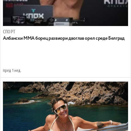
СПОРТ
Албански ММА борец развиори двоглав орел среде Белград
пред 1 нед.