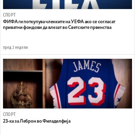
СПОРТ
ФИФА ги поткупува членките на УЕФА ако се согласат
приватни фондови да влезат во Светските првенства
пред 2 недели
СПОРТ
23-ка за Леброн во Филаделфија