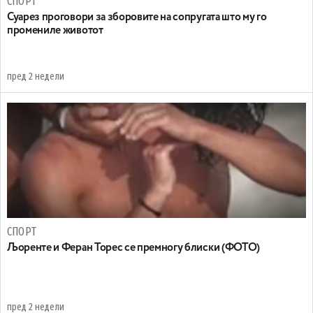
СПОРТ
Суарез проговори за зборовите на сопругата што му го
промениле животот
пред 2 недели
СПОРТ
Љоренте и Феран Торес се премногу блиски (ФОТО)
пред 2 недели