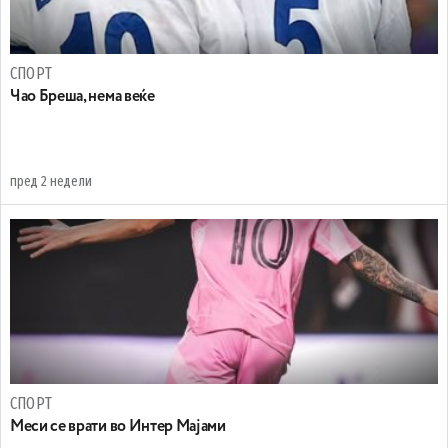
СПОРТ
Чао Бреша, нема веќе
пред 2 недели
СПОРТ
Meси се врати во Интер Мајами