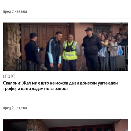
пред 2 недели
СПОРТ
Скалони: Жал ми е што не можев да ви донесам уште еден
трофеј и да ви дадам нова радост
пред 2 недели