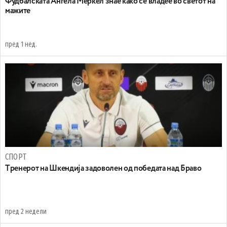
Фудбалската Ангела Меркел знае како се владее во светот на
мажите
пред 1 нед.
СПОРТ
Tренерот на Шкендија задоволен од победата над Браво
пред 2 недели