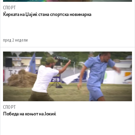
СПОРТ
Ќерката на Џајиќ стана спортска новинарка
пред 2 недели
СПОРТ
Победа на коњот на Јокиќ