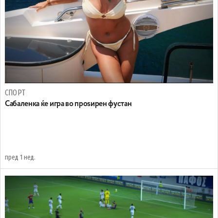
СПОРТ
Сабаленка ќе игра во проѕирен фустан
пред 1 нед.