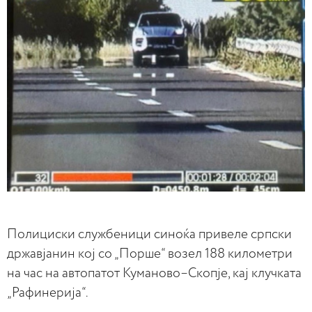
Полициски службеници синоќа привеле српски
државјанин кој со „Порше“ возел 188 километри
на час на автопатот Куманово–Скопје, кај клучката
„Рафинерија“.