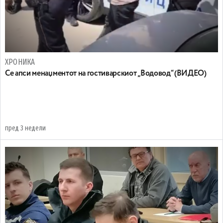
ХРОНИКА
Се апси менаџментот на гостиварскиот „Водовод“ (ВИДЕО)
пред 3 недели