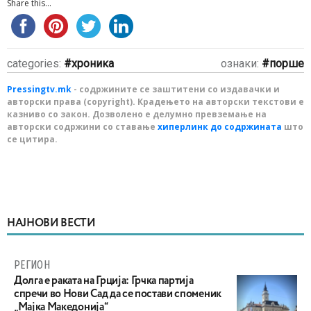
Share this...
categories:
хроника
ознаки:
порше
Pressingtv.mk
- содржините се заштитени со издавачки и
авторски права (copyright). Крадењето на авторски текстови е
казниво со закон. Дозволено е делумно превземање на
авторски содржини со ставање
хиперлинк до содржината
што
се цитира.
НАЈНОВИ ВЕСТИ
РЕГИОН
Долга е раката на Грција: Грчка партија
спречи во Нови Сад да се постави споменик
„Мајка Македонија“