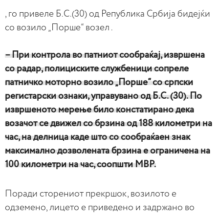
, го привеле Б.С.(30) од Република Србија бидејќи
со возило „Порше“ возел .
– При контрола во патниот сообраќај, извршена
со радар, полициските службеници сопреле
патничко моторно возило „Порше“ со српски
регистарски ознаки, управувано од Б.С. (30). По
извршеното мерење било констатирано дека
возачот се движел со брзина од 188 километри на
час, на делница каде што со сообраќаен знак
максимално дозволената брзина е ограничена на
100 километри на час, соопшти МВР.
Поради сторениот прекршок, возилото е
одземено, лицето е приведено и задржано во