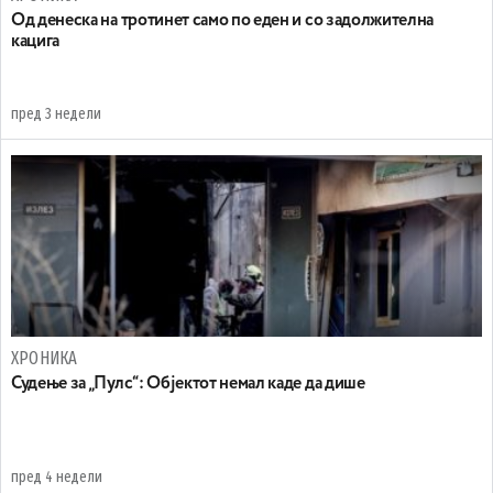
Oд денеска на тротинет само по еден и со задолжителна
кацига
пред 3 недели
ХРОНИКА
Судење за „Пулс“: Објектот немал каде да дише
пред 4 недели