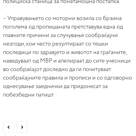
полициска станица за понатамошна постапка.
– Управувањето со моторни возила со брзина
поголема од пропишаната претставува една од
главните причини за случување сообраќајни
незгоди, кои често резултираат со тешки
последици по здравјето и животот на граѓаните,
наведуваат од МВР и апелираат до сите учесници
во сообраќајот доследно да ги почитуваат
сообраќајните правила и прописи и со одговорно
однесување заеднички да придонесат за
побезбедни патишт