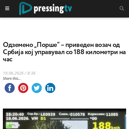
Одземено „Порше“ – приведен возач од
Србија кој управувал со 188 километри на
час
19.06.2026 / 8:38
Share this...