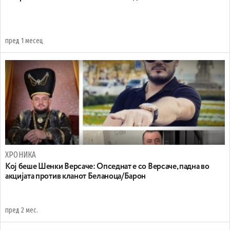
пред 1 месец
ХРОНИКА
Koj беше Шенки Версаче: Oпседнат е со Версаче, падна во
акцијата против кланот Беланоца/Барон
пред 2 мес.