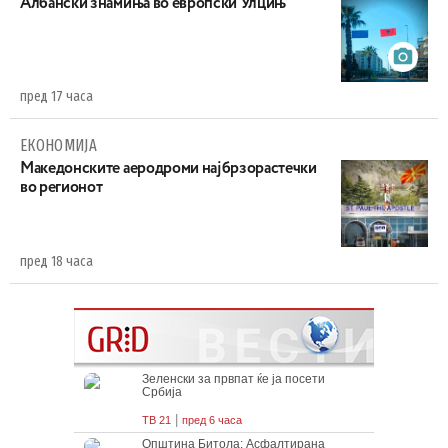
Aлбански знамиња во европски Улцињ
пред 17 часа
ЕКОНОМИЈА
Maкедонските аеродроми најбрзорастечки
во регионот
пред 18 часа