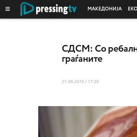
МАКЕДОНИЈА
ЕК
СДСМ: Со ребалнс
граѓаните
21.09.2019 / 17:29