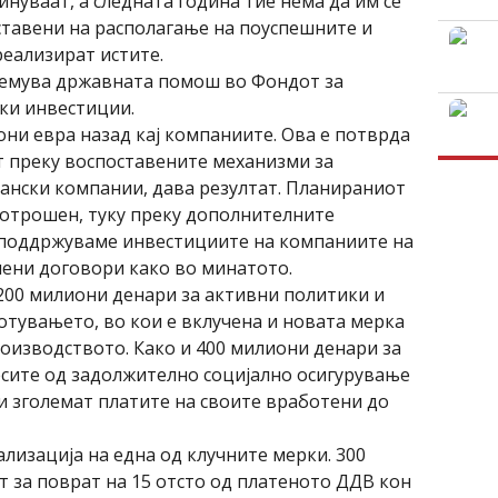
инуваат, а следната година тие нема да им се
 ставени на располагање на поуспешните и
реализират истите.
олемува државната помош во Фондот за
ски инвестиции.
они евра назад кај компаниите. Ова е потврда
т преку воспоставените механизми за
ански компании, дава резултат. Планираниот
потрошен, туку преку дополнителните
 поддржуваме инвестициите на компаниите на
иени договори како во минатото.
200 милиони денари за активни политики и
тувањето, во кои е вклучена и новата мерка
оизводството. Како и 400 милиони денари за
ите од задолжително социјално осигурување
ги зголемат платите на своите вработени до
лизација на една од клучните мерки. 300
т за поврат на 15 отсто од платеното ДДВ кон