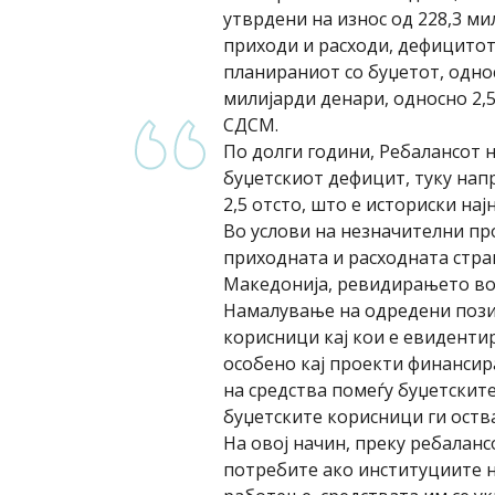
утврдени на износ од 228,3 м
приходи и расходи, дефицитот
планираниот со буџетот, одно
милијарди денари, односно 2,
СДСМ.
По долги години, Ребалансот н
буџетскиот дефицит, туку нап
2,5 отсто, што е историски на
Во услови на незначителни пр
приходната и расходната стра
Македонија, ревидирањето во 
Намалување на одредени позиц
корисници кај кои е евиденти
особено кај проекти финансир
на средства помеѓу буџетски
буџетските корисници ги оств
На овој начин, преку ребалан
потребите ако институциите 