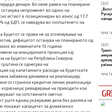
СВЕТ
илијарди денари. Во овие рамки на планирани
 останува непроменет во однос на
„Волс
Русија
сно истиот е позициониран во износ од 17,7
напад
5% од БДП, се наведува во соопштенето на
пред 1 
а Буџетот се прави не за зголемување на
ротив, дефицитот останува на планираното од
СВЕТ
јнизок во изминатите 10 години.
Трамп 
омени на иницијалните проекции кај
амери
на на Буџетот на Република Северна
државј
суштина се однесува на:
раѓањ
ии кај капиталните расходи на буџетските
пред 1 
рана забавена динамика на реализација,
ани со странски кредитни линии; реалокација
те корисници; ревидирање на приходите кои
аруваат на сопствените сметки.
сот уште еднаш укажуваме дела без разлика на
не покажат капацитет за домаќинско