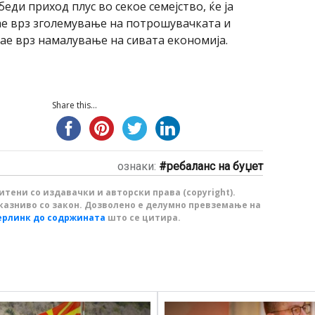
еди приход плус во секое семејство, ќе ја
јае врз зголемување на потрошувачката и
јае врз намалување на сивата економија.
Share this...
ознаки:
ребаланс на буџет
тени со издавачки и авторски права (copyright).
казниво со закон. Дозволено е делумно превземање на
ерлинк до содржината
што се цитира.