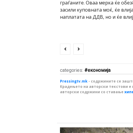
граѓаните. Оваа мерка ќе обезб
засили куповната моќ, ќе вли
наплатата на ДДВ, но и ќе вли
categories:
економија
Pressingtv.mk
- содржините се зашти
Крадењето на авторски текстови е 
авторски содржини со ставање
хип