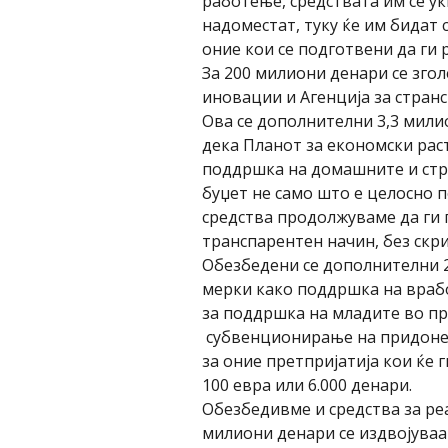
работење, средствата им се ук
надоместат, туку ќе им бидат
оние кои се подготвени да ги 
За 200 милиони денари се зг
иновации и Агенција за стран
Ова се дополнителни 3,3 мили
дека Планот за економски рас
поддршка на домашните и стр
буџет не само што е целосно 
средства продолжуваме да ги
транспарентен начин, без скр
Обезбедени се дополнителни 
мерки како поддршка на врабо
за поддршка на младите во пр
субвенционирање на придонес
за оние претпријатија кои ќе 
100 евра или 6.000 денари.
Обезбедивме и средства за реа
милиони денари се издвојуваа