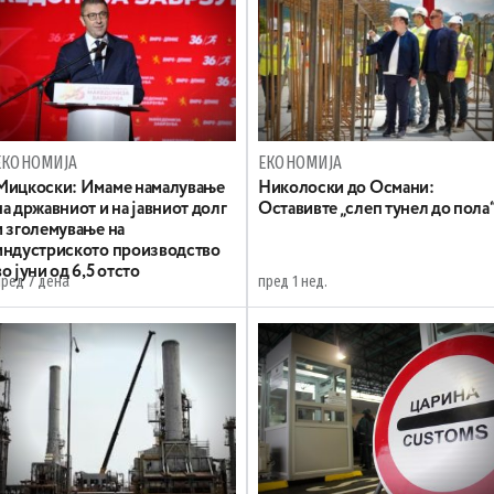
ЕКОНОМИЈА
ЕКОНОМИЈА
Mицкоски: Имаме намалување
Николоски до Османи:
на државниот и на јавниот долг
Oставивте „слеп тунел до пола
и зголемување на
индустриското производство
во јуни од 6,5 отсто
пред 7 дена
пред 1 нед.