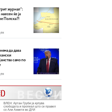
трит журнал“:
 наесен ќе ја
не Полска?!
ден
нема да дава
кански
анства само по
е
ден