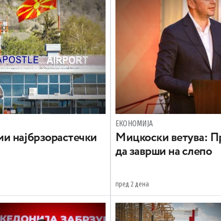
ЕКОНОМИЈА
и најбрзорастечки
Mицкоски ветува: Пр
да заврши на слепо
пред 2 дена