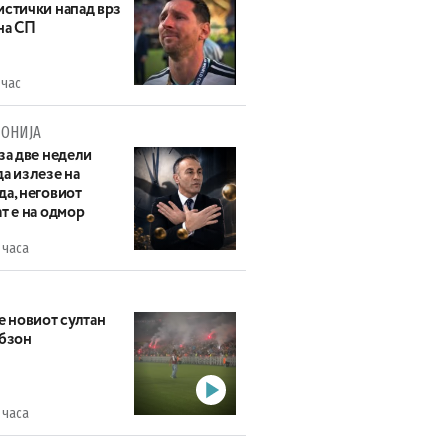
истички напад врз
на СП
 час
ОНИЈА
за две недели
а излезе на
да, неговиот
т е на одмор
 часа
е новиот султан
абзон
 часа