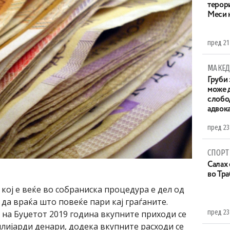
терор
Меси 
пред 21
МАКЕД
Груби 
може д
слобо
адвока
пред 23
СПОРТ
Салах 
во Тр
 кој е веќе во собраниска процедура е дел од
да враќа што повеќе пари кај граѓаните.
пред 23
на Буџетот 2019 година вкупните приходи се
илијарди денари, додека вкупните расходи се