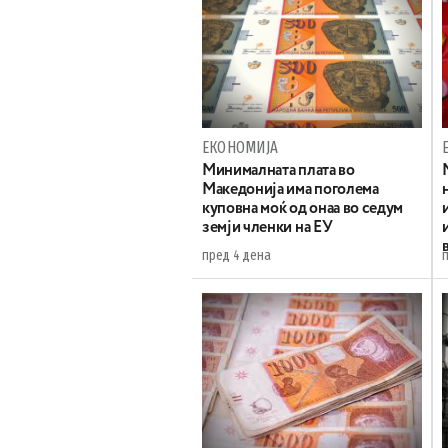
ЕКОНОМИЈА
Минималната плата во
Македонија има поголема
куповна моќ од онаа во седум
земји членки на ЕУ
пред 4 дена