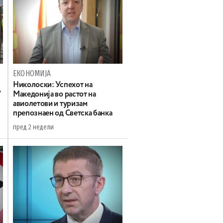
ЕКОНОМИЈА
Николоски: Успехот на
“
Македонија во растот на
авиолетови и туризам
препознаен од Светска банка
пред 2 недели