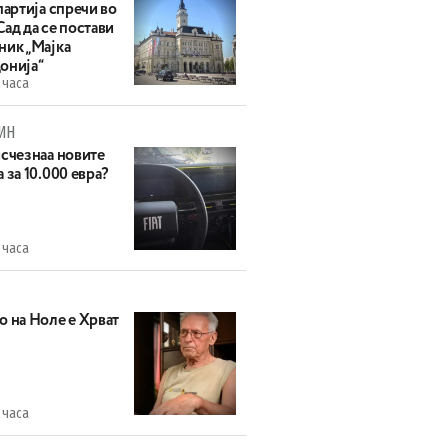
партија спречи во
ад да се постави
ник „Мајка
онија“
 часа
ИН
исчезнаа новите
 за 10.000 евра?
 часа
о на Ноле е Хрват
 часа