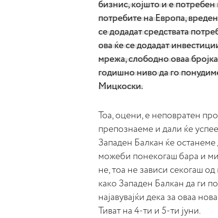
бизнис, којшто и е потребен 
потребите на Европа, вреден
се додадат средствата потре
ова ќе се додадат инвестици
мрежа, слободно оваа бројка
годишно ниво да го понудиме
Мицкоски.
Тоа, оцени, е неповратен про
препознаеме и дали ќе успее
Западен Балкан ќе останеме
можеби понекогаш бара и мил
не, тоа не зависи секогаш од 
како Западен Балкан да ги 
најавувајќи дека за оваа нов
Тиват на 4-ти и 5-ти јуни.