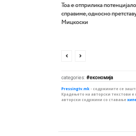
Тоа е отприлика потенцијало
справиме, односно претставу
Мицкоски
categories:
економија
Pressingtv.mk
- содржините се зашти
Крадењето на авторски текстови е 
авторски содржини со ставање
хип