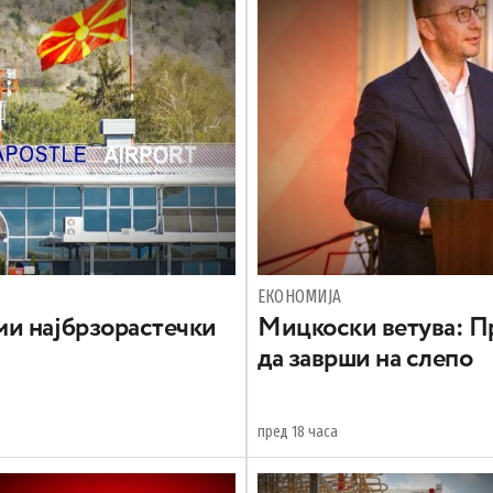
ЕКОНОМИЈА
и најбрзорастечки
Mицкоски ветува: Пр
да заврши на слепо
пред 18 часа