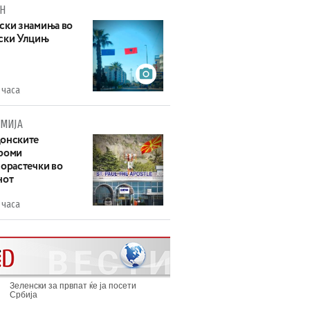
Н
ски знамиња во
ски Улцињ
 часа
МИЈА
онските
роми
зорастечки во
нот
 часа