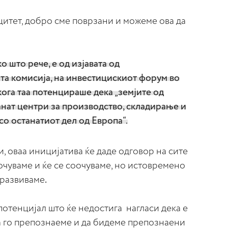
цитет, добро сме поврзани и можеме ова да
о што рече, е од изјавата од
та комисија, на инвестицискиот форум во
кога таа потенцираше дека „земјите од
анат центри за производство, складирање и
со останатиот дел од Европа“.
 оваа иницијатива ќе даде одговор на сите
чуваме и ќе се соочуваме, но истовремено
 развиваме
.
потенцијал што ќе недостига нагласи дека е
а го препознаеме и да бидеме препознаени