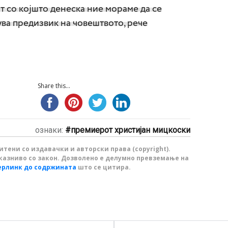
т со којшто денеска ние мораме да се
ва предизвик на човештвото, рече
Share this...
ознаки:
премиерот христијан мицкоски
тени со издавачки и авторски права (copyright).
казниво со закон. Дозволено е делумно превземање на
ерлинк до содржината
што се цитира.