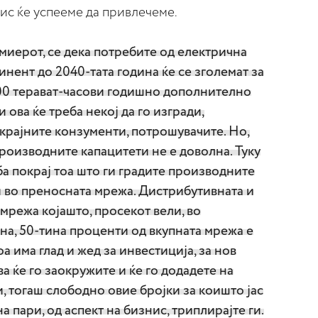
нис ќе успееме да привлечеме.
миерот, се дека потребите од електрична
инент до 2040-тата година ќе се зголемат за
00 терават-часови годишно дополнително
и ова ќе треба некој да го изгради,
 крајните конзументи, потрошувачите. Но,
производните капацитети не е доволна. Туку
ба покрај тоа што ги градите производните
и во преносната мрежа. Дистрибутивната и
мрежа којашто, просекот вели, во
на, 50-тина проценти од вкупната мрежа е
оа има глад и жед за инвестиција, за нов
ва ќе го заокружите и ќе го додадете на
 тогаш слободно овие бројки за коишто јас
а пари, од аспект на бизнис, триплирајте ги.