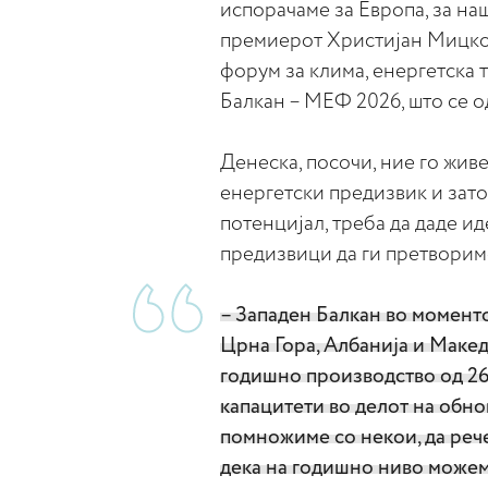
испорачаме за Европа, за на
премиерот Христијан Мицко
форум за клима, енергетска 
Балкан – МЕФ 2026, што се о
Денеска, посочи, ние го жив
енергетски предизвик и зато
потенцијал, треба да даде и
предизвици да ги претворим
– Западен Балкан во моменто
Црна Гора, Албанија и Макед
годишно производство од 26
капацитети во делот на обнов
помножиме со некои, да речем
дека на годишно ниво можем