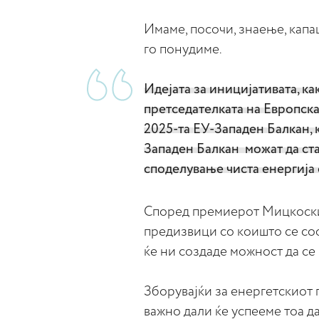
Имаме, посочи, знаење, капа
го понудиме.
Идејата за иницијативата, как
претседателката на Европска
2025-та ЕУ-Западен Балкан, 
Западен Балкан можат да ст
споделување чиста енергија 
Според премиерот Мицкоски,
предизвици со коишто се соо
ќе ни создаде можност да се
Зборувајќи за енергетскиот 
важно дали ќе успееме тоа д