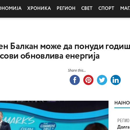
ОНОМИЈА
ХРОНИКА
РЕГИОН
СВЕТ
СПОРТ
МАГ
ен Балкан може да понуди годи
асови обновлива енергија
Share this...
НАЈНО
РЕГИО
Долга 