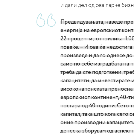
и дали дел од ова парче биз
Предвидувањата, наведе пре
енергија на европскиот конт
22 проценти, отприлика 1.0
повеќе. – И ова ќе недостига 
произведе и да го однесе до
само по себе изградбата на 
треба да сте подготвени, тре
капацитети, да инвестирате 
високонапонската преносна 
европскиот континент, 40-ти
постара од 40 години. Сето т
капитал, така што кога сето о
оние производни капацитети,
денеска зборувам од аспект н