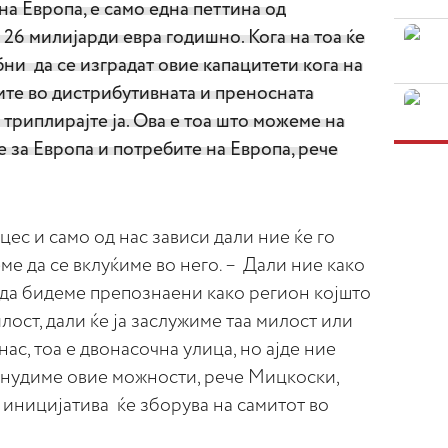
на Европа, е само една петтина од
 26 милијарди евра годишно. Кога на тоа ќе
бни да се изградат овие капацитети кога на
ите во дистрибутивната и преносната
 триплирајте ја. Ова е тоа што можеме на
 за Европа и потребите на Европа, рече
цес и само од нас зависи дали ние ќе го
ме да се вклуќиме во него. – Дали ние како
 да бидеме препознаени како регион којшто
ост, дали ќе ја заслужиме таа милост или
нас, тоа е двонасочна улица, но ајде ние
понудиме овие можности, рече Мицкоски,
а иницијатива ќе зборува на самитот во