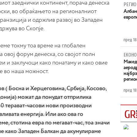
шиот заеднички континент, порача денеска
РЕГИО
ски, во обраќањето на регионалниот
Aлбан
европ
транзиција и одржлив развој во Западен
држува во Скопје.
пред 18
ееме токму тоа време на глобален
а овој форум денеска, со својот полн
ЕКОНО
Maкед
деи и заклучоци како понатаму и како овие
аерод
е во наша можност.
најбр
регио
в ( Босна и Херцеговина, Србија, Косово,
пред 18
онија) можат да понудат отприлика
0 терават-часови нови производни
ливата енергија. Или ако ова го
е, стотина евра по мегават-час, тоа значи
е како Западен Балкан да акумулираме