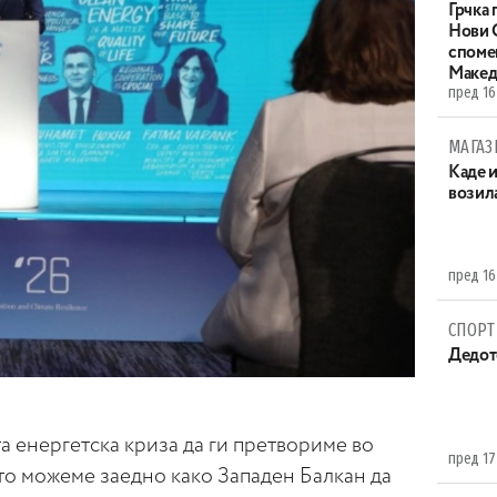
Грчка 
Нови С
споме
Макед
пред 16
МАГАЗ
Каде 
возила
пред 16
СПОРТ
Дедот
 енергетска криза да ги претвориме во
пред 17
то можеме заедно како Западен Балкан да