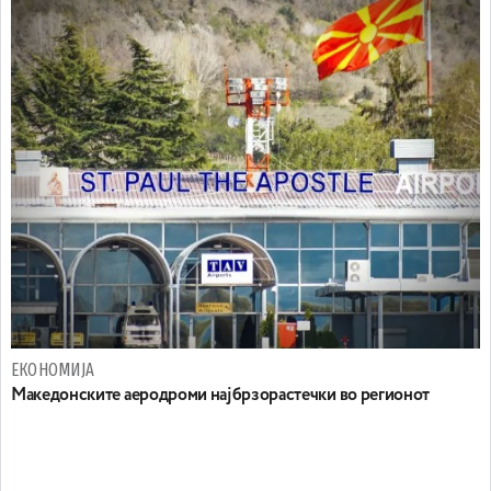
ЕКОНОМИЈА
Maкедонските аеродроми најбрзорастечки во регионот