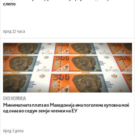
слепо
пред 22 часа
ЕКОНОМИЈА
Минималната плата во Македонија има поголема куповна моќ
од онаа во седум земји членки на ЕУ
пред 3 дена