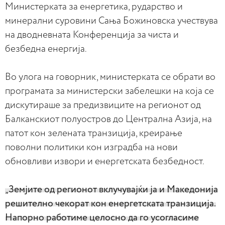
Министерката за енергетика, рударство и
минерални суровини Сања Божиновска учествува
на дводневната Конференција за чиста и
безбедна енергија.
Во улога на говорник, министерката се обрати во
програмата за министерски забелешки на која се
дискутираше за предизвиците на регионот од
Балканскиот полуостров до Централна Азија, на
патот кон зелената транзиција, креирање
поволни политики кон изградба на нови
обновливи извори и енергетската безбедност.
„Земјите од регионот вклучувајќи ја и Македонија
решително чекорат кон енергетската транзиција.
Напорно работиме целосно да го усогласиме