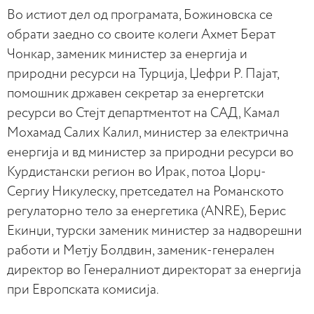
Во истиот дел од програмата, Божиновска се
обрати заедно со своите колеги Ахмет Берат
Чонкар, заменик министер за енергија и
природни ресурси на Турција, Џефри Р. Пајат,
помошник државен секретар за енергетски
ресурси во Стејт департментот на САД, Камал
Мохамад Салих Калил, министер за електрична
енергија и вд министер за природни ресурси во
Курдистански регион во Ирак, потоа Џорџ-
Сергиу Никулеску, претседател на Романското
регулаторно тело за енергетика (ANRE), Берис
Екинџи, турски заменик министер за надворешни
работи и Метју Болдвин, заменик-генерален
директор во Генералниот директорат за енергија
при Европската комисија.