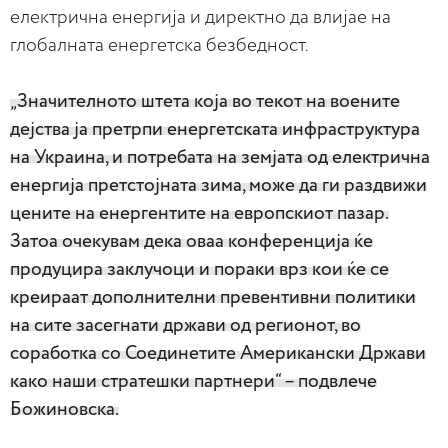
електрична енергија и директно да влијае на
глобалната енергетска безбедност.
„Значителното штета која во текот на воените
дејства ја претрпи енергетската инфраструктура
на Украина, и потребата на земјата од електрична
енергија претстојната зима, може да ги раздвижи
цените на енергентите на европскиот пазар.
Затоа очекувам дека оваа конференција ќе
продуцира заклучоци и пораки врз кои ќе се
креираат дополнителни превентивни политики
на сите засегнати држави од регионот, во
соработка со Соединетите Американски Држави
како наши стратешки партнери“ – подвлече
Божиновска.