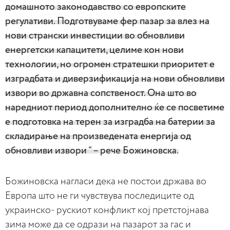
домашното законодавство со европските
регулативи. Подготвуваме фер пазар за влез на
нови странски инвестиции во обновливи
енергетски капацитети, целиме кон нови
технологии, но огромен стратешки приоритет е
изградбата и диверзификација на нови обновливи
извори во државна сопственост. Она што во
наредниот период дополнително ќе се посветиме
е подготовка на терен за изградба на батерии за
складирање на произведената енергија од
обновливи извори “ – рече Божиновска.
Божиновска нагласи дека не постои држава во
Европа што не ги чувствува последиците од
украинско- рускиот конфликт кој претстојнава
зима може да се одрази на пазарот за гас и