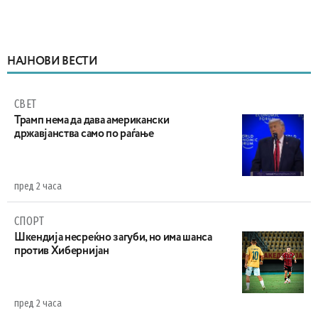
НАЈНОВИ ВЕСТИ
СВЕТ
Трамп нема да дава американски
државјанства само по раѓање
пред 2 часа
СПОРТ
Шкендија несреќно загуби, но има шанса
против Хибернијан
пред 2 часа