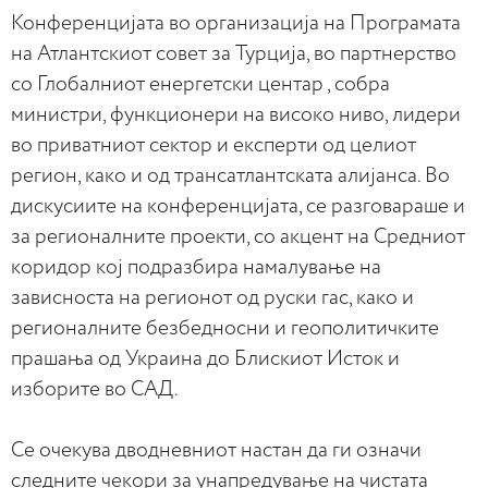
Конференцијата во организација на Програмата
на Атлантскиот совет за Турција, во партнерство
со Глобалниот енергетски центар , собра
министри, функционери на високо ниво, лидери
во приватниот сектор и експерти од целиот
регион, како и од трансатлантската алијанса. Во
дискусиите на конференцијата, се разговараше и
за регионалните проекти, со акцент на Средниот
коридор кој подразбира намалување на
зависноста на регионот од руски гас, како и
регионалните безбедносни и геополитичките
прашања од Украина до Блискиот Исток и
изборите во САД.
Се очекува дводневниот настан да ги означи
следните чекори за унапредување на чистата