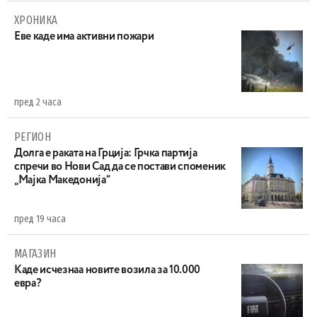
ХРОНИКА
Eве каде има активни пожари
пред 2 часа
РЕГИОН
Долга е раката на Грција: Грчка партија
спречи во Нови Сад да се постави споменик
„Мајка Македонија“
пред 19 часа
МАГАЗИН
Каде исчезнаа новите возила за 10.000
евра?