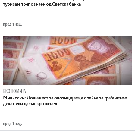
туризам препознаен од Светска банка
пред 1 нед.
ЕКОНОМИЈА
Мицкоски: Лоша вест за опозицијата, а среќна за граѓаните е
дека нема да банкротираме
пред 1 нед.