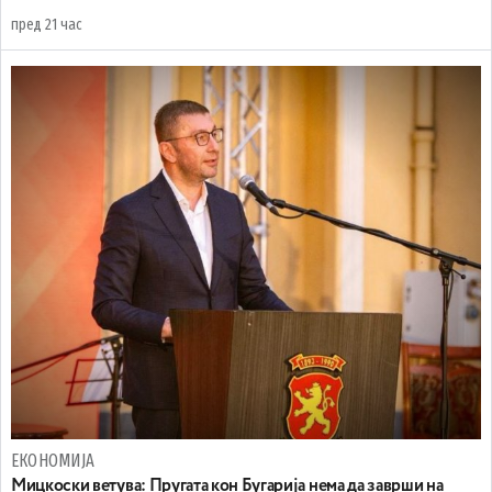
пред 21 час
ЕКОНОМИЈА
Mицкоски ветува: Пругата кон Бугарија нема да заврши на