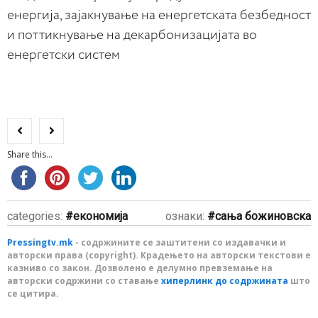
енергија, зајакнување на енергетската безбедност
и поттикнување на декарбонизацијата во
енергетски систем
Share this...
categories:
економија
ознаки:
сања божиновска
Pressingtv.mk
- содржините се заштитени со издавачки и
авторски права (copyright). Крадењето на авторски текстови е
казниво со закон. Дозволено е делумно превземање на
авторски содржини со ставање
хиперлинк до содржината
што
се цитира.