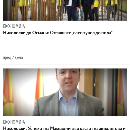
ЕКОНОМИЈА
Николоски до Османи: Oставивте „слеп тунел до пола“
пред 7 дена
ЕКОНОМИЈА
Николоски: Успехот на Македонија во растот на авиолетови и