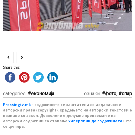
Share this...
categories:
економија
ознаки:
фото
,
спар
Pressingtv.mk
- содржините се заштитени со издавачки и
авторски права (copyright). Крадењето на авторски текстови е
казниво со закон. Дозволено е делумно превземање на
авторски содржини со ставање
хиперлинк до содржината
што
се цитира.