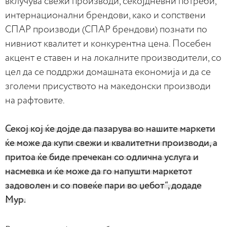
вклучува свежи производи, секојдневни потреби,
интернационални брендови, како и сопствени
СПАР производи (СПАР брендови) познати по
нивниот квалитет и конкурентна цена. Посебен
акцент е ставен и на локалните производители, со
цел да се поддржи домашната економија и да се
зголеми присуството на македонски производи
на рафтовите.
Секој кој ќе дојде да пазарува во нашите маркети
ќе може да купи свежи и квалитетни производи, а
притоа ќе биде пречекан со одлична услуга и
насмевка и ќе може да го напушти маркетот
задоволен и со повеќе пари во џебот“, додаде
Мур.