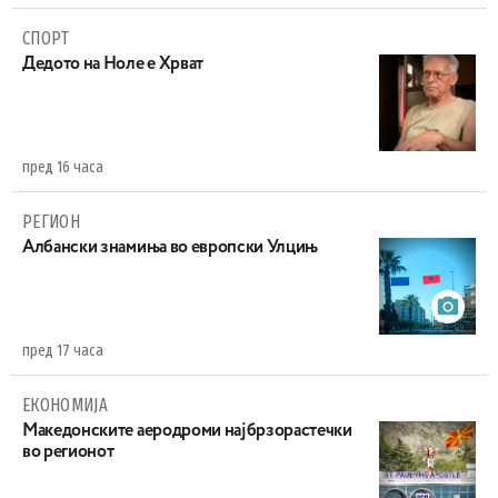
СПОРТ
Дедото на Ноле е Хрват
пред 16 часа
РЕГИОН
Aлбански знамиња во европски Улцињ
пред 17 часа
ЕКОНОМИЈА
Maкедонските аеродроми најбрзорастечки
во регионот