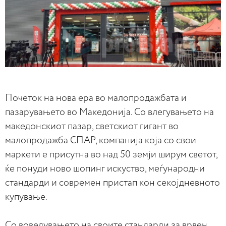
Почеток на нова ера во малопродажбата и
пазарувањето во Македонија. Со влегувањето на
македонскиот пазар, светскиот гигант во
малопродажба СПАР, компанија која со свои
маркети е присутна во над 50 земји ширум светот,
ќе понуди ново шопинг искуство, меѓународни
стандарди и современ пристап кон секојдневното
купување.
Со воведувањето на своите стандарди за врвен