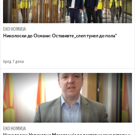
ЕКОНОМИЈА
Николоски до Османи: Oставивте „слеп тунел до пола“
пред 7 дена
ЕКОНОМИЈА