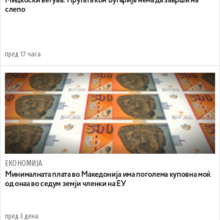
Mицкоски ветува: Пругата кон Бугарија нема да заврши на
слепо
пред 17 часа
ЕКОНОМИЈА
Минималната плата во Македонија има поголема куповна моќ
од онаа во седум земји членки на ЕУ
пред 3 дена