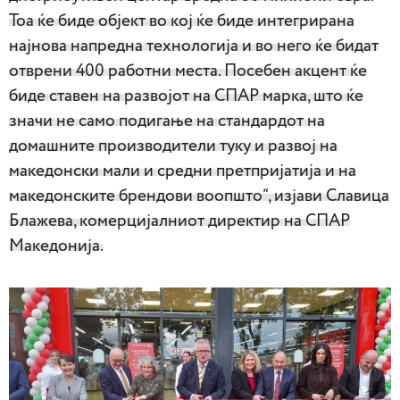
Тоа ќе биде објект во кој ќе биде интегрирана
најнова напредна технологија и во него ќе бидат
отврени 400 работни места. Посебен акцент ќе
биде ставен на развојот на СПАР марка, што ќе
значи не само подигање на стандардот на
домашните производители туку и развој на
македонски мали и средни претпријатија и на
македонските брендови воопшто“, изјави Славица
Блажева, комерцијалниот директир на СПАР
Македонија.