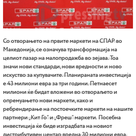
Со отворањето на првите маркети на СПАР во
Македонија, се означува трансформација на
целиот пазар на малопродажба во зејава. Тоа
значи нови стандарди, нови вредности и ново
искуство за купувачите. Планираната инвестиција
е 43 милиони евра за три години. Петнаесет
милиони ќе бидат вложени во отвораљето и
опремуањето нови маркети, како и
ребрендирање на постоечките маркети на нашите
партнери „Кит Го“ и „Фреш“ маркети.
Посебна
инвестиција ќе биде изградбата на новиот
дистрибутивен центар вредна 30 милиони евра.