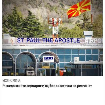
ЕКОНОМИЈА
Maкедонските аеродроми најбрзорастечки во регионот