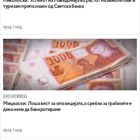
Николоски: Успехот на Македонија во растот на авиолетови и
туризам препознаен од Светска банка
пред 1 нед.
ЕКОНОМИЈА
Мицкоски: Лоша вест за опозицијата, а среќна за граѓаните е
дека нема да банкротираме
пред 1 нед.