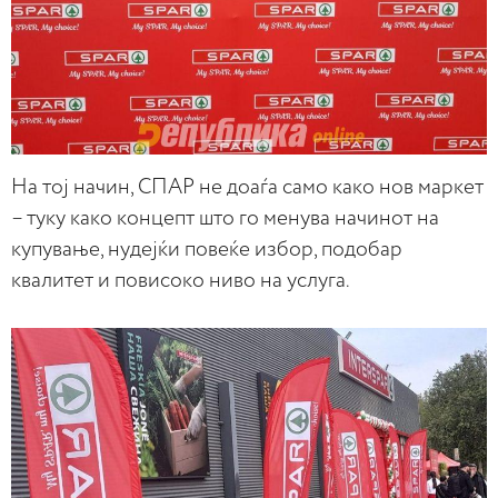
На тој начин, СПАР не доаѓа само како нов маркет
– туку како концепт што го менува начинот на
купување, нудејќи повеќе избор, подобар
квалитет и повисоко ниво на услуга.