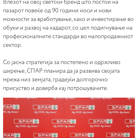
Влезот на овој светски бренд што постои на
пазарот повеќе од 90 години носи и нови
можности за вработување, како и инвестирање во
обуки и развој на кадарот, со цел подигнување на
професионалните стандарди во малопродажниот
сектор.
Со јасна стратегија за постепено и одржливо
ширење, СПАР планира да ја развива својата
мрежа низ земјата, градејќи долгорочно
присуство и доверба кај потрошувачите.