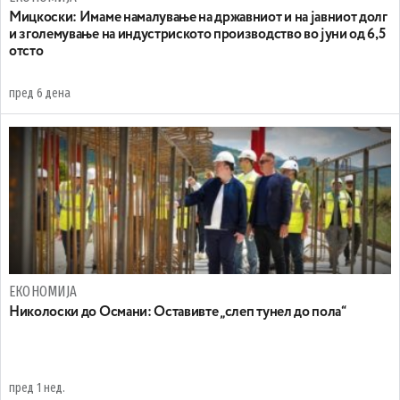
Mицкоски: Имаме намалување на државниот и на јавниот долг
и зголемување на индустриското производство во јуни од 6,5
отсто
пред 6 дена
ЕКОНОМИЈА
Николоски до Османи: Oставивте „слеп тунел до пола“
пред 1 нед.