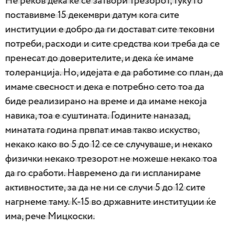
Не реков дека ќе се затвори трезорот, туку го
поставивме 15 декември датум кога сите
институции е добро да ги достават сите тековни
потреби, расходи и сите средства кои треба да се
пренесат до доверителите, и дека ќе имаме
толеранција. Но, идејата е да работиме со план, да
имаме свесност и дека е потребно сето тоа да
биде реализирано на време и да имаме некоја
навика, тоа е суштината. Годините наназад,
минатата година првпат имав такво искуство,
некако како во 5 до 12 се се случуваше, и некако
физички некако трезорот не можеше некако тоа
да го сработи. Навремено да ги испланираме
активностите, за да не ни се случи 5 до 12 сите
нагрнеме таму. К-15 во државните институции ќе
има, рече Мицкоски.