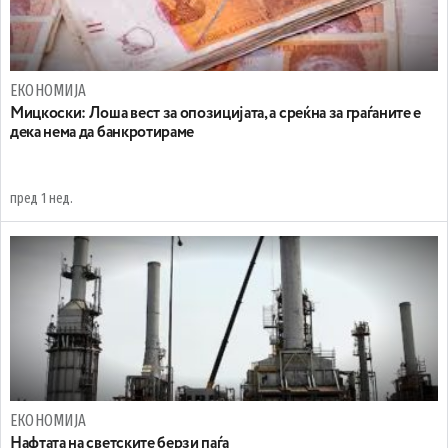
ЕКОНОМИЈА
Мицкоски: Лоша вест за опозицијата, а среќна за граѓаните е
дека нема да банкротираме
пред 1 нед.
ЕКОНОМИЈА
Нафтата на светските берзи паѓа