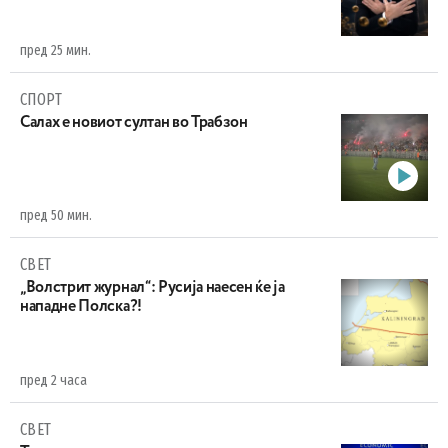
пред 25 мин.
СПОРТ
Салах е новиот султан во Трабзон
пред 50 мин.
СВЕТ
„Волстрит журнал“: Русија наесен ќе ја
нападне Полска?!
пред 2 часа
СВЕТ