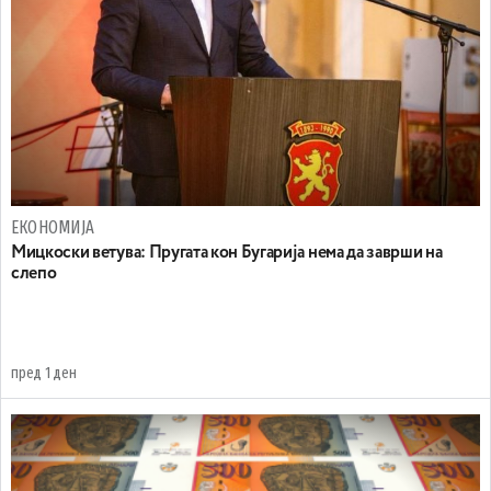
ЕКОНОМИЈА
Mицкоски ветува: Пругата кон Бугарија нема да заврши на
слепо
пред 1 ден