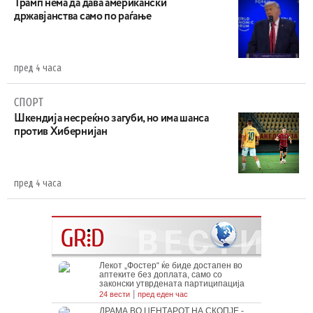
Трамп нема да дава американски
државјанства само по раѓање
пред 4 часа
СПОРТ
Шкендија несреќно загуби, но има шанса
против Хибернијан
пред 4 часа