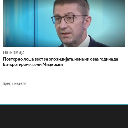
ЕКОНОМИЈА
Повторно лоша вест за опозицијата, нема ни оваа година да
банкротираме, вели Мицкоски
пред 3 недели