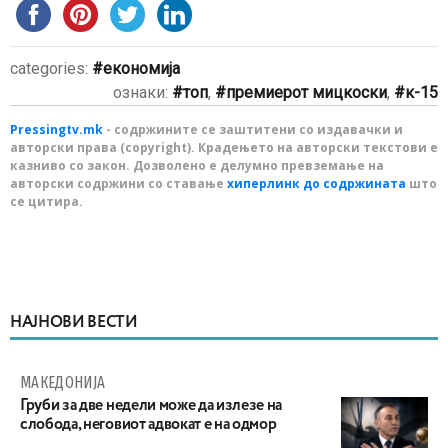
categories:
економија
ознаки:
топ
,
премиерот мицкоски
,
к-15
Pressingtv.mk
- содржините се заштитени со издавачки и
авторски права (copyright). Крадењето на авторски текстови е
казниво со закон. Дозволено е делумно превземање на
авторски содржини со ставање
хиперлинк до содржината
што
се цитира.
НАЈНОВИ ВЕСТИ
МАКЕДОНИЈА
Груби за две недели може да излезе на
слобода, неговиот адвокат е на одмор