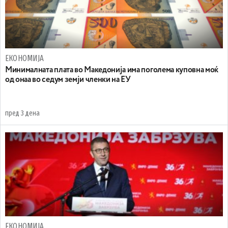
ЕКОНОМИЈА
Минималната плата во Македонија има поголема куповна моќ
од онаа во седум земји членки на ЕУ
пред 3 дена
ЕКОНОМИЈА