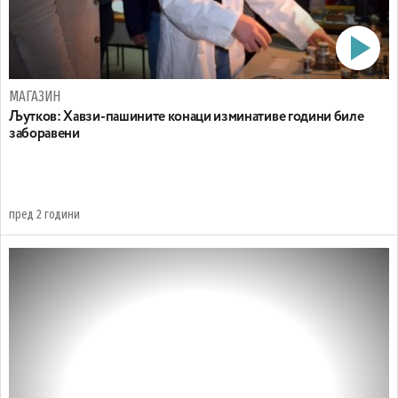
МАГАЗИН
Љутков: Хавзи-пашините конаци изминативе години биле
заборавени
пред 2 години