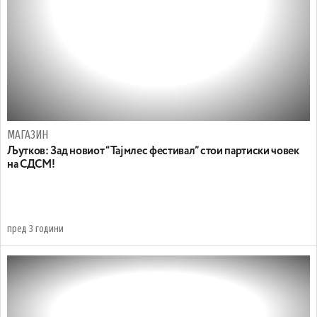
МАГАЗИН
Љутков: Зад новиот “Тајмлес фестивал” стои партиски човек
на СДСМ!
пред 3 години