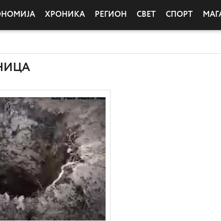
ОНОМИЈА
ХРОНИКА
РЕГИОН
СВЕТ
СПОРТ
МАГ
НИЦА