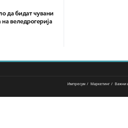
ло да бидат чувани
а на веледрогерија
Импресум
Маркетинг
Важни 
habet
betpark
casibom
iptv satın al
betcio
Casibom
Ankara esc