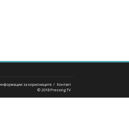
информации за корисниците
Контакт
© 2018 Pressing TV
et Giriş
betgit giriş
Escortes Belgique