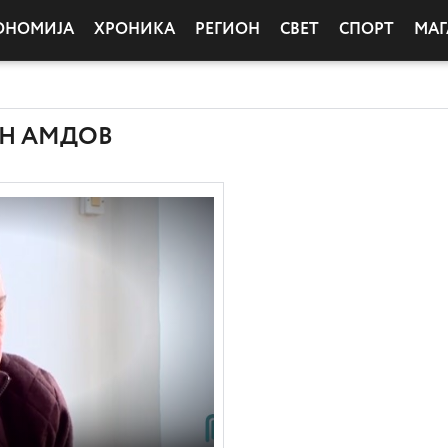
ОНОМИЈА
ХРОНИКА
РЕГИОН
СВЕТ
СПОРТ
МАГ
АН АМДОВ