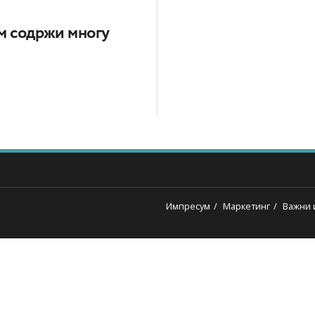
м содржи многу
Импресум
Маркетинг
Важни 
jobet
grandpashabet
betpark
casibom
iptv satın al
betcio
Gran