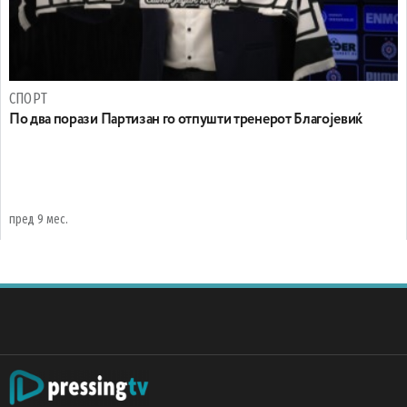
СПОРТ
По два порази Партизан го отпушти тренерот Благојевиќ
пред 9 мес.