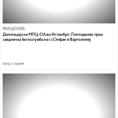
МАКЕДОНИЈА
Делегација на МПЦ-ОА во Истанбул: Попладнево прва
заедничка богослужба на г.г.Стефан и Вартоломеј
пред 4 години