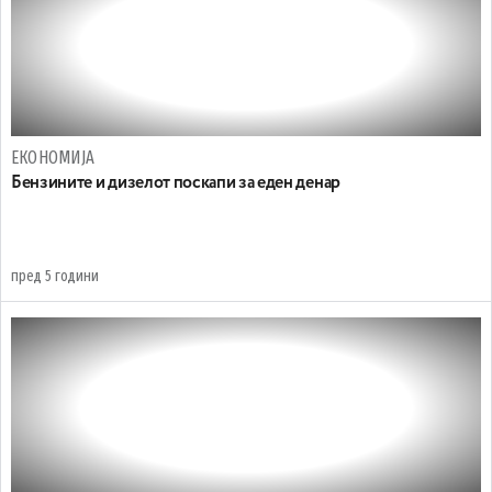
ЕКОНОМИЈА
Бензините и дизелот поскапи за еден денар
пред 5 години