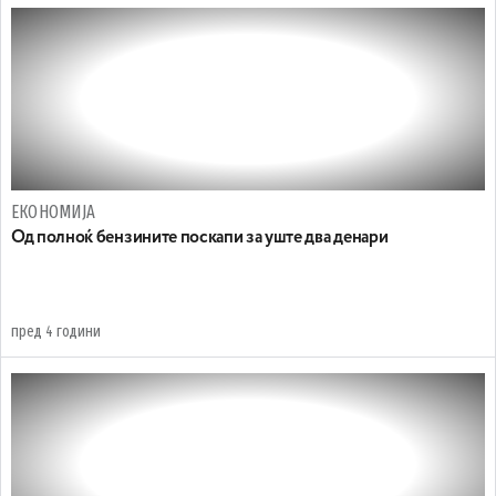
ЕКОНОМИЈА
Од полноќ бензините поскапи за уште два денари
пред 4 години