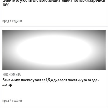
Цените во угостителството за една година повисоки за речиси
10%
пред 4 години
ЕКОНОМИЈА
Бензините поскапуваат за 1,5, а дизелот поевтинува за еден
денар
пред 4 години