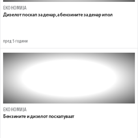
ЕКОНОМИЈА
Дизелот поскап за денар, а бензините за денар ипол
пред 5 години
ЕКОНОМИЈА
Бензините и дизелот поскапуваат