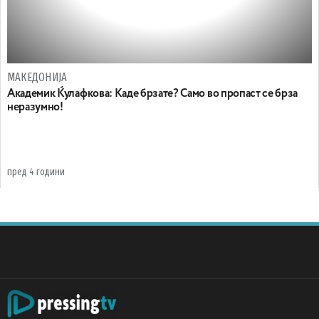
МАКЕДОНИЈА
Академик Ќулафкова: Каде брзате? Само во пропаст се брза
неразумно!
пред 4 години