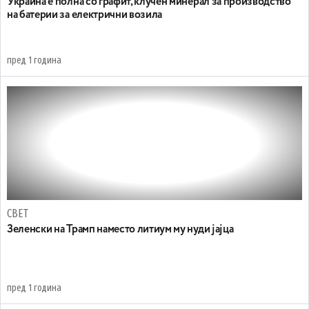
Украина е полна со графит, клучен минерал за производство
на батерии за електрични возила
пред 1 година
СВЕТ
Зеленски на Трамп наместо литиум му нуди јајца
пред 1 година