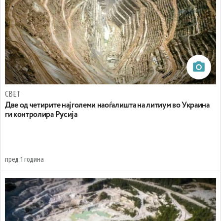
СВЕТ
Две од четирите најголеми наоѓалишта на литиум во Украина
ги контролира Русија
пред 1 година