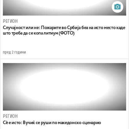
РЕГИОН
Случајност или не: Пожарите во Србија беа на исто место каде
што треба да се копа литиум (ФОТО)
пред 2 години
РЕГИОН
Сѐ е исто: Вучиќ се руши по македонско сценарио