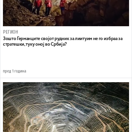
РЕГИОН
Зошто Германците својот рудник за лиитуим не го избраа за
стратешки, туку оној во Србија?
пред 1 година