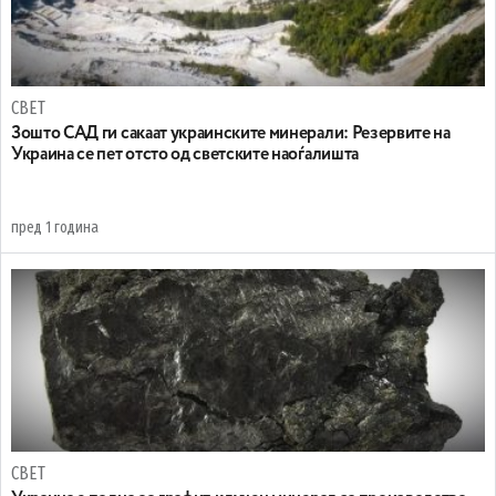
СВЕТ
Зошто САД ги сакаат украинските минерали: Резервите на
Украина се пет отсто од светските наоѓалишта
пред 1 година
СВЕТ