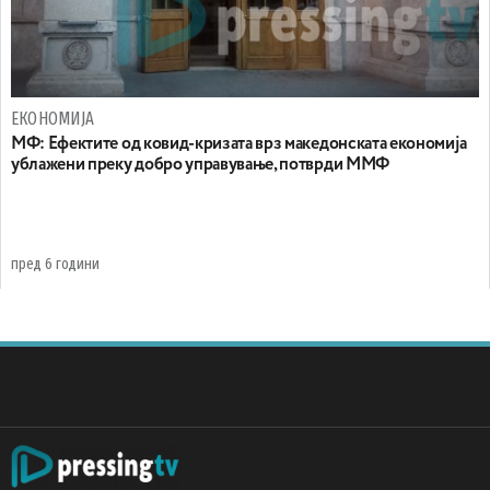
ЕКОНОМИЈА
МФ: Ефектите од ковид-кризата врз македонската економија
ублажени преку добро управување, потврди ММФ
пред 6 години