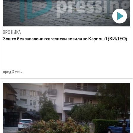
ХРОНИКА
Зошто беа запалени гевгелиски возила во Карпош 1 (ВИДЕО)
пред 3 мес.