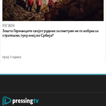
РЕГИОН
Зошто Германците својот рудник за лиитуим не го избраа за
стратешки, туку оној во Србија?
пред 1 година