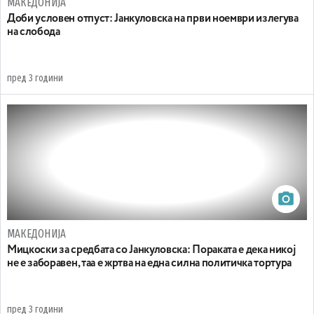
МАКЕДОНИЈА
Доби условен отпуст: Јанкуловска на први ноември излегува
на слобода
пред 3 години
МАКЕДОНИЈА
Мицкоски за средбата со Јанкуловска: Пораката е дека никој
не е заборавен, таа е жртва на една силна политичка тортура
пред 3 години