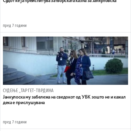
Судот ќе ја преиспитува затворската казна за Јанкуловска
пред 7 години
СУДЕЊЕ „ТАРГЕТ-ТВРДИНА
Јанкулоска му забележа на сведокот од УБК зошто не и кажал
дека е прислушувана
пред 7 години