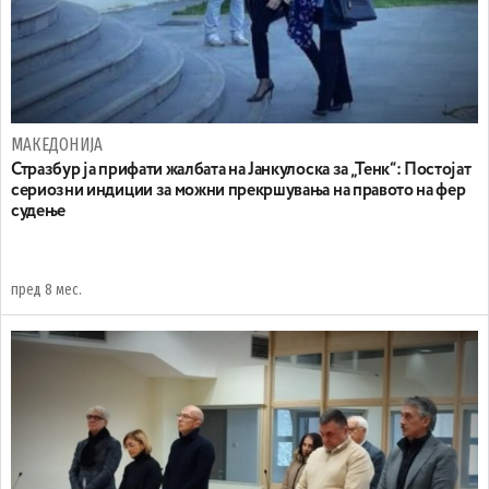
МАКЕДОНИЈА
Стразбур ја прифати жалбата на Јанкулоска за „Тенк“: Постојат
сериозни индиции за можни прекршувања на правото на фер
судење
пред 8 мес.