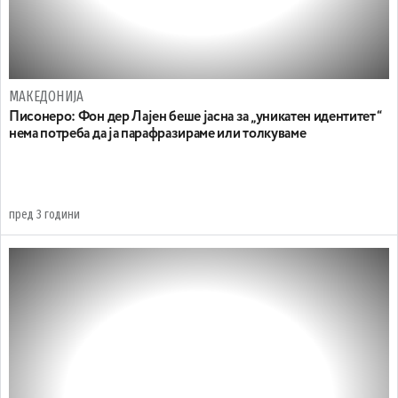
МАКЕДОНИЈА
Писонеро: Фон дер Лајен беше јасна за „уникатен идентитет“
нема потреба да ја парафразираме или толкуваме
пред 3 години