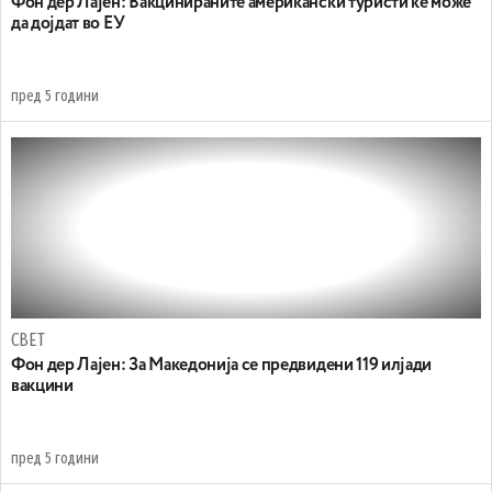
Фон дер Лајен: Вакцинираните американски туристи ќе може
да дојдат во ЕУ
пред 5 години
СВЕТ
Фон дер Лајен: За Македонија се предвидени 119 илјади
вакцини
пред 5 години