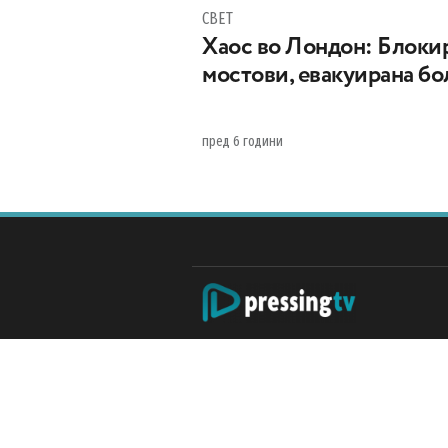
СВЕТ
Хаос во Лондон: Блоки
мостови, евакуирана б
пред 6 години
liganbet
Holiganbet
Jojobet
holiganbet
Holiganbet
jojobet
gra