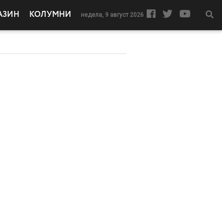
АЗИН
КОЛУМНИ
недела, 9 август 2026