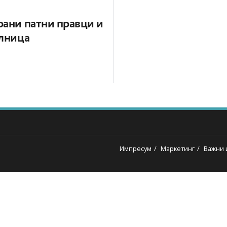
рани патни правци и
олница
Импресум
Маркетинг
Важни 
ndpashabet
betpark
casibom
iptv satın al
betcio
Grandpashab