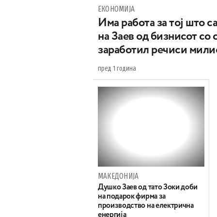
ЕКОНОМИЈА
Има работа за тој што с
на Заев од бизнисот со 
заработил речиси мили
пред 1 година
МАКЕДОНИЈА
Душко Заев од тато Зоки доби
на подарок фирма за
производство на електрична
енергија