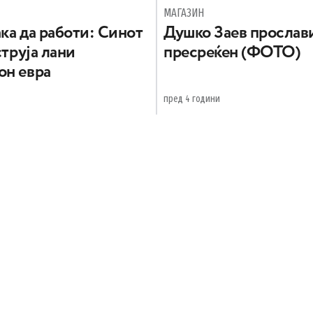
МАГАЗИН
ака да работи: Синот
Душко Заев прослави
струја лани
пресреќен (ФОТО)
он евра
пред 4 години