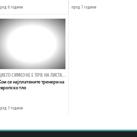
пред 6 години
пред 7 години
ДИЕГО СИМЕОНЕ Е ПРВ НА ЛИСТАТА СО 3,3 МИЛИОНИ ЕВРА МЕСЕЧНО
Кои се најплатените тренери на
европско тло
пред 7 години