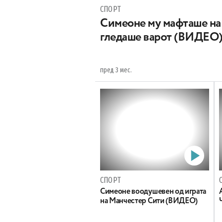
СПОРТ
Симеоне му мафташе на 
гледаше варот (ВИДЕО
пред 3 мес.
СПОРТ
Симеоне воодушевен од играта
на Манчестер Сити (ВИДЕО)