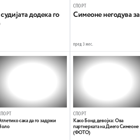
СПОРТ
судијата додека го
Симеоне негодува за
)
пред 3 мес.
СПОРТ
СПОРТ
Атлетико сака да го задржи
Kако Бонд девојка: Ова
Чоло
партнерката на Диего Симеоне
(ФОТО)