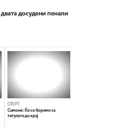
 двата досудени пенали
СПОРТ
Симоне: Ќе се бориме за
титулата до крај