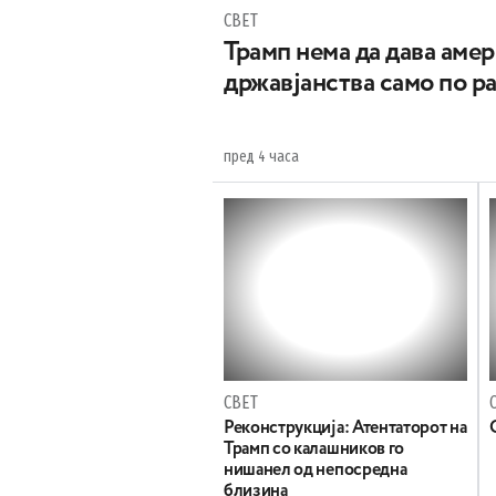
СВЕТ
Трамп нема да дава аме
државјанства само по р
пред 4 часа
СВЕТ
Реконструкција: Атентаторот на
Трамп со калашников го
нишанел од непосредна
близина