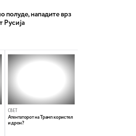
о полуде, нападите врз
т Русија
СВЕТ
Атентаторот на Трамп користел
и дрон?