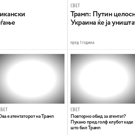
СВЕТ
рикански
Трамп: Путин целосн
аѓање
Украина ќе ја уништа
пред 1 година
СВЕТ
СВЕТ
Oва е атентаторот на Трамп
Повторно обид за атентат?
Пукано пред голф клубот каде
што бил Трамп