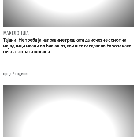
МАКЕДОНИЈА
Тајани: Не треба ја направиме грешката да исчезне сонот на
илјадници млади од Балканот, кои што гледаат во Европа како
нивна втора татковина
пред 2 години