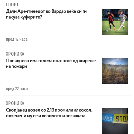
СПОРТ
Дали Арентинецот во Вардар веќе си ги
пакува куферите?
пред 12 часа
ХРОНИКА
Попаднево има голема опасност од ширење
на пожари
пред 22 часа
ХРОНИКА
Скопјанец возел со 2,13 промили алкохол,
одземени му се и возилото и возачката