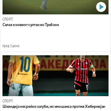
СПОРТ
Салах е новиот султан во Трабзон
пред 3 дена
СПОРТ
Шкендија несреќно загуби, но има шанса против Хибернијан