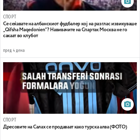
СПОРТ
Се сеќавате на албанскиот фудбалер кој на разглас извикуваше
„Qifsha Maqedonien“? Навивачите на Спартак Москва не го
сакаат во клубот
пред 4 дена
СПОРТ
Дресовите на Салах се продаваат како турска алва (ФОТО)