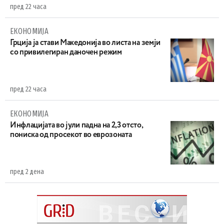
пред 22 часа
ЕКОНОМИЈА
Грција ја стави Македонија во листа на земји
со привилегиран даночен режим
пред 22 часа
ЕКОНОМИЈА
Инфлацијата во јули падна на 2,3 отсто,
пониска од просекот во еврозоната
пред 2 дена