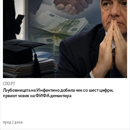
СПОРТ
Љубовницата на Инфантино добила чек со шест цифри,
првиот човек на ФИФА демантира
пред 2 дена