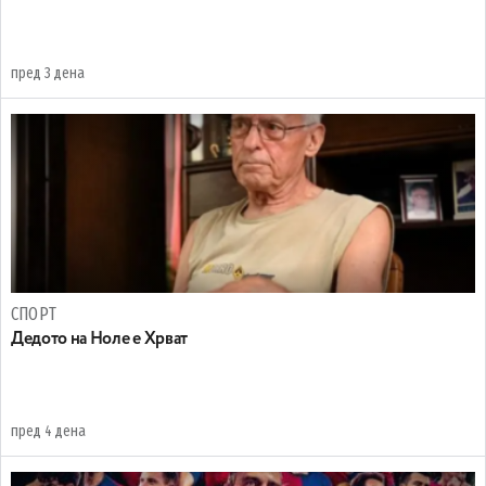
пред 3 дена
СПОРТ
Дедото на Ноле е Хрват
пред 4 дена