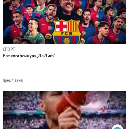
СПОРТ
Еве кога почнува „Ла Лига“
пред 4 дена