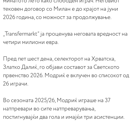
минатото лето како слободен играч. Неговиот
тековен договор со Милан е до крајот на јуни
2026 година, со можност за продолжување.
„Transfermarkt“ ја проценува неговата вредност на
четири милиони евра.
Пред пет шест дена, селекторот на Хрватска,
Златко Далиќ, го објави составот за Светското
првенство 2026. Модриќ е вклучен во списокот од
26 играчи.
Во сезоната 2025/26, Модриќ играше на 37
натпревари во сите натпреварувања,
постигнувајќи два гола и имајќи три асистенции.