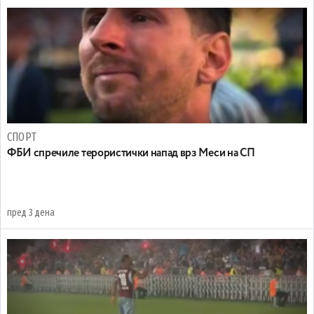
СПОРТ
ФБИ спречиле терористички напад врз Меси на СП
пред 3 дена