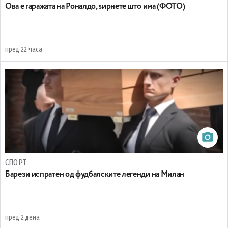
Ова е гаражата на Роналдо, ѕирнете што има (ФОТО)
пред 22 часа
СПОРТ
Барези испратен од фудбалските легенди на Милан
пред 2 дена