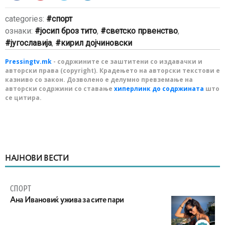
categories:
спорт
ознаки:
јосип броз тито
,
светско првенство
,
југославија
,
кирил дојчиновски
Pressingtv.mk
- содржините се заштитени со издавачки и
авторски права (copyright). Крадењето на авторски текстови е
казниво со закон. Дозволено е делумно превземање на
авторски содржини со ставање
хиперлинк до содржината
што
се цитира.
НАЈНОВИ ВЕСТИ
СПОРТ
Ана Ивановиќ ужива за сите пари