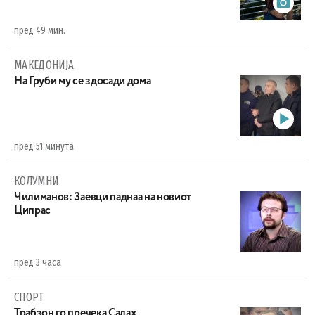
пред 49 мин.
МАКЕДОНИЈА
На Груби му се здосади дома
пред 51 минута
КОЛУМНИ
Чилиманов: Заевци паднаа на новиот
Ципрас
пред 3 часа
СПОРТ
Трабзон го пречека Салах