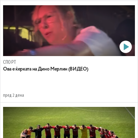
СПОРТ
Oва е ќерката на Дино Мерлин (ВИДЕО)
пред 2 дена