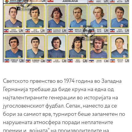
Светското првенство во 1974 година во Западна
Германија требаше да биде круна на една од
најталентираните генерации во историјата на
југословенскиот фудбал. Сепак, наместо да се
бори за самиот врв, турнирот беше запаметен по
нарушената атмосфера поради неплатените
премии и „војната“ на производителите на