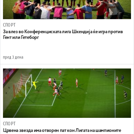
СПОРТ
За влез во Конференциската лига Шкендија ќе игра против
Гент или Гетеборг
пред 3 дена
СПОРТ
Црвена звезда има отворен пат кон Лигата на шампионите