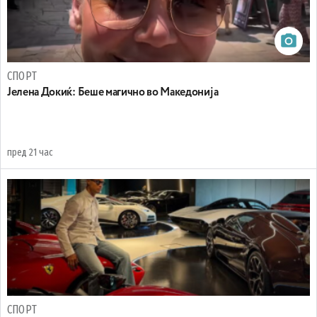
СПОРТ
Јелена Докиќ: Беше магично во Македонија
пред 21 час
СПОРТ