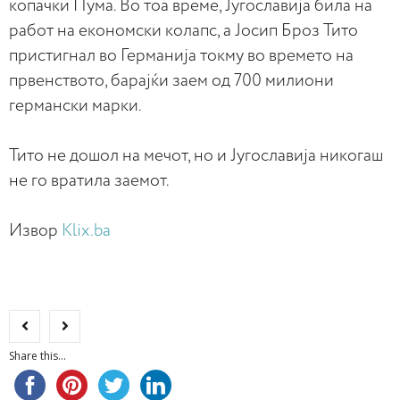
копачки Пума. Во тоа време, Југославија била на
работ на економски колапс, а Јосип Броз Тито
пристигнал во Германија токму во времето на
првенството, барајќи заем од 700 милиони
германски марки.
Тито не дошол на мечот, но и Југославија никогаш
не го вратила заeмот.
Извор
Klix.ba
Share this...