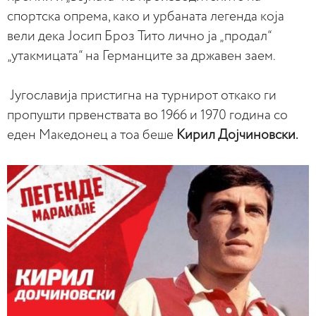
спортска опрема, како и урбаната легенда која
вели дека Јосип Броз Тито лично ја „продал“
„утакмицата“ на Германците за државен заем.
Југославија пристигна на турнирот откако ги
пропушти првенствата во 1966 и 1970 година со
еден Македонец а тоа беше
Кирил Дојчиновски.