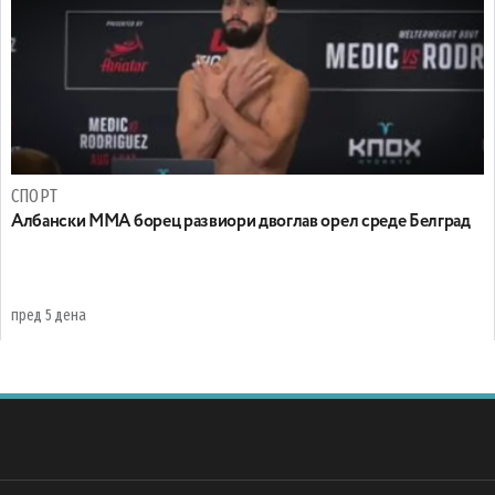
СПОРТ
Албански ММА борец развиори двоглав орел среде Белград
пред 5 дена