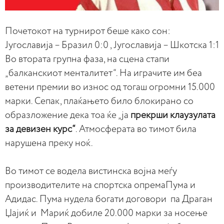
Почетокот на турнирот беше како сон:
Југославија – Бразил 0:0 , Југославија – Шкотска 1:1
Во втората групна фаза, на сцена стапи
„балканскиот менталитет“. На играчите им беа
ветени премии во износ од тогаш огромни 15.000
марки. Сепак, плаќањето било блокирано со
образложение дека тоа ќе „ја
прекрши клаузулата
за девизен курс“
. Атмосферата во тимот била
нарушена преку ноќ.
Во тимот се водела вистинска војна меѓу
производителите на спортска опремаПума и
Адидас. Пума нудела богати договори па Драган
Џајиќ и Мариќ добиле 20.000 марки за носење