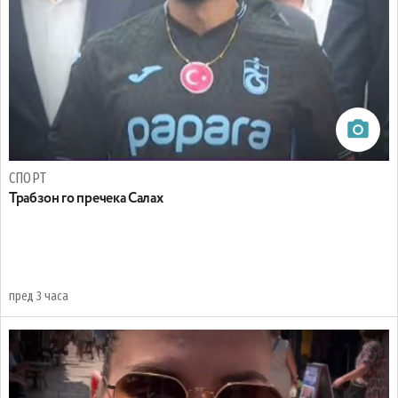
СПОРТ
Трабзон го пречека Салах
пред 3 часа