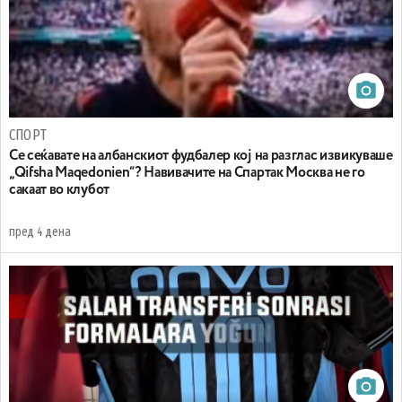
СПОРТ
Се сеќавате на албанскиот фудбалер кој на разглас извикуваше
„Qifsha Maqedonien“? Навивачите на Спартак Москва не го
сакаат во клубот
пред 4 дена