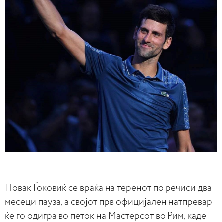
Новак Ѓоковиќ се враќа на теренот по речиси два
месеци пауза, а својот прв официјален натпревар
ќе го одигра во петок на Мастерсот во Рим, каде