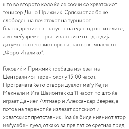
што во второто коло ќе се соочи со хрватскиот
тенисер Дино Прижмиќ. Српскиот ас беше
слободен на почетокот на турнирот
благодарение на статусот на еден од носителите,
а во меѓувреме, организаторите го одредија
датумот на неговиот прв настап во комплексот
„Форо Италико“.
Ѓоковиќ и Прижмиќ треба да излезат на
Централниот терен околу 15:00 часот.
Програмата ќе го отвори дуелот меѓу Кејти
Мекнали и Ига Швионтек од 11 часот, по што ќе
играат Даниел Алтмаер и Александар Зверев, а
потоа на теренот ќе излезат српскиот и
хрватскиот претставник. Тоа ќе биде нивниот втор
меѓусебен дуел, откако за прв пат се сретнаа пред