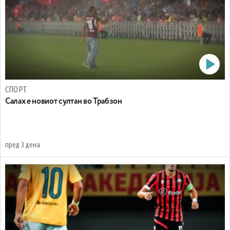
СПОРТ
Салах е новиот султан во Трабзон
пред 3 дена