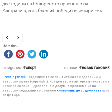
две години на Отвореното првенство на
Австралија, кога Ѓоковиќ победи по четири сета.
Share this...
categories:
спорт
ознаки:
новак ѓоковиќ
Pressingtv.mk
- содржините се заштитени со издавачки и
авторски права (copyright). Крадењето на авторски текстови е
казниво со закон. Дозволено е делумно превземање на
авторски содржини со ставање
хиперлинк до содржината
што
се цитира.