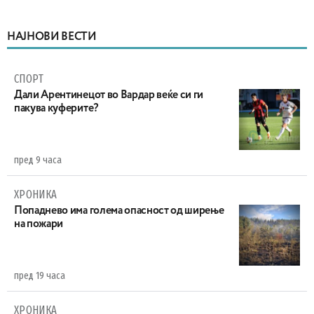
НАЈНОВИ ВЕСТИ
СПОРТ
Дали Арентинецот во Вардар веќе си ги
пакува куферите?
пред 9 часа
ХРОНИКА
Попаднево има голема опасност од ширење
на пожари
пред 19 часа
ХРОНИКА