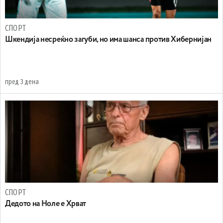
СПОРТ
Шкендија несреќно загуби, но има шанса против Хибернијан
пред 3 дена
СПОРТ
Дедото на Ноле е Хрват