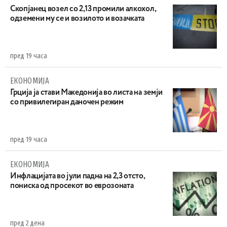
Скопјанец возел со 2,13 промили алкохол,
одземени му се и возилото и возачката
пред 19 часа
ЕКОНОМИЈА
Грција ја стави Македонија во листа на земји
со привилегиран даночен режим
пред 19 часа
ЕКОНОМИЈА
Инфлацијата во јули падна на 2,3 отсто,
пониска од просекот во еврозоната
пред 2 дена