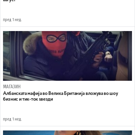
пред 1 нед.
МАГАЗИН
Aлбанската мафија во Велика Британија вложува во шоу
бизнис и тик-ток ѕвезди
пред 1 нед.