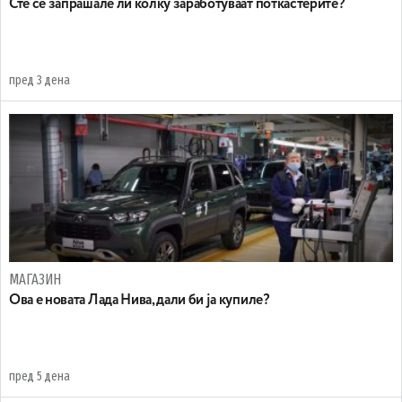
Сте се запрашале ли колку заработуваат поткастерите?
пред 3 дена
МАГАЗИН
Ова е новата Лада Нива, дали би ја купиле?
пред 5 дена