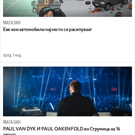
МАГАЗИН
Еве кои автомобили најчесто се расипуваат
пред 1 нед.
МАГАЗИН
PAUL VAN DYK И PAUL OAKENFOLD во Струмица на 16
август