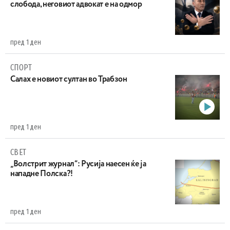
слобода, неговиот адвокат е на одмор
пред 1 ден
СПОРТ
Салах е новиот султан во Трабзон
пред 1 ден
СВЕТ
„Волстрит журнал“: Русија наесен ќе ја
нападне Полска?!
пред 1 ден