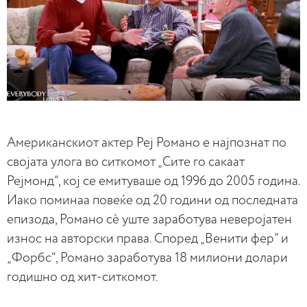
Американскиот актер Реј Романо е најпознат по
својата улога во ситкомот „Сите го сакаат
Рејмонд“, кој се емитуваше од 1996 до 2005 година.
Иако поминаа повеќе од 20 години од последната
епизода, Романо сè уште заработува неверојатен
износ на авторски права. Според „Венити фер“ и
„Форбс“, Романо заработува 18 милиони долари
годишно од хит-ситкомот.