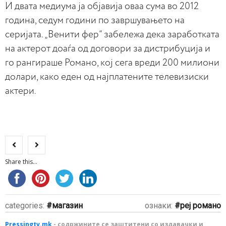
И двата медиума ја објавија оваа сума во 2012
година, седум години по завршувањето на
серијата. „Венити фер“ забележа дека заработката
на актерот доаѓа од договори за дистрибуција и
го рангираше Романо, кој сега вреди 200 милиони
долари, како еден од најплатените телевизиски
актери.
Share this...
categories:
магазин
ознаки:
реј романо
Pressingtv.mk
- содржините се заштитени со издавачки и