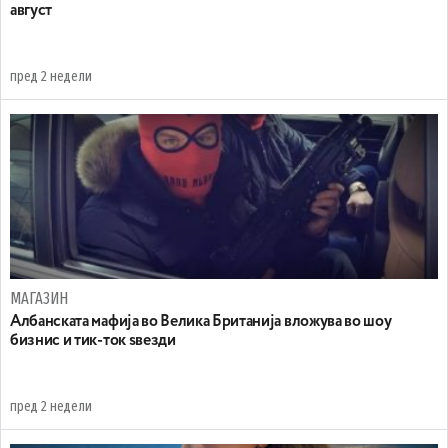
август
пред 2 недели
МАГАЗИН
Aлбанската мафија во Велика Британија вложува во шоу
бизнис и тик-ток ѕвезди
пред 2 недели