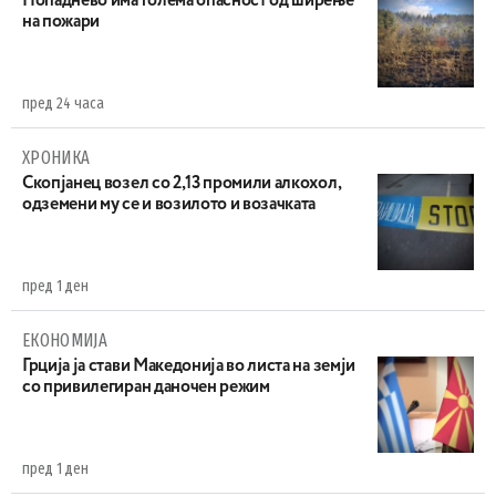
Попаднево има голема опасност од ширење
на пожари
пред 24 часа
ХРОНИКА
Скопјанец возел со 2,13 промили алкохол,
одземени му се и возилото и возачката
пред 1 ден
ЕКОНОМИЈА
Грција ја стави Македонија во листа на земји
со привилегиран даночен режим
пред 1 ден