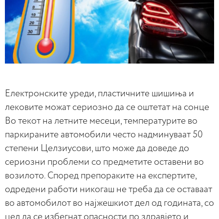
Електронските уреди, пластичните шишиња и
лековите можат сериозно да се оштетат на сонце
Во текот на летните месеци, температурите во
паркираните автомобили често надминуваат 50
степени Целзиусови, што може да доведе до
сериозни проблеми со предметите оставени во
возилото. Според препораките на експертите,
одредени работи никогаш не треба да се оставаат
во автомобилот во најжешкиот дел од годината, со
цел да се избегнат опасности по здравјето и