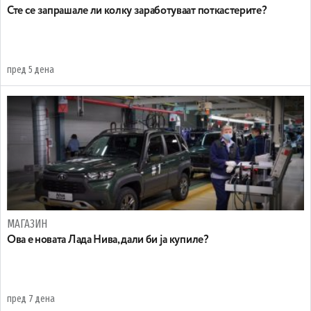
Сте се запрашале ли колку заработуваат поткастерите?
пред 5 дена
МАГАЗИН
Ова е новата Лада Нива, дали би ја купиле?
пред 7 дена