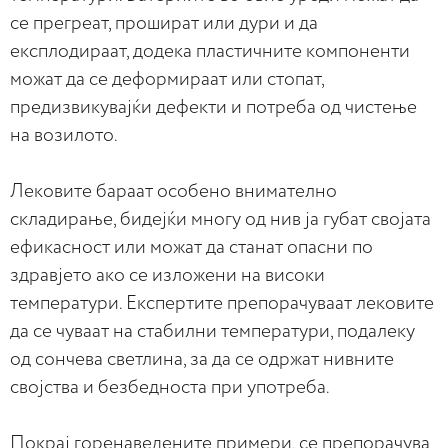
се прегреат, прошират или дури и да
експлодираат, додека пластичните компоненти
можат да се деформираат или стопат,
предизвикувајќи дефекти и потреба од чистење
на возилото.
Лековите бараат особено внимателно
складирање, бидејќи многу од нив ја губат својата
ефикасност или можат да станат опасни по
здравјето ако се изложени на високи
температури. Експертите препорачуваат лековите
да се чуваат на стабилни температури, подалеку
од сончева светлина, за да се одржат нивните
својства и безбедноста при употреба.
Покрај горенаведените примери, се препорачува