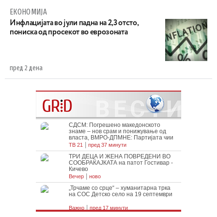
ЕКОНОМИЈА
Инфлацијата во јули падна на 2,3 отсто,
пониска од просекот во еврозоната
пред 2 дена