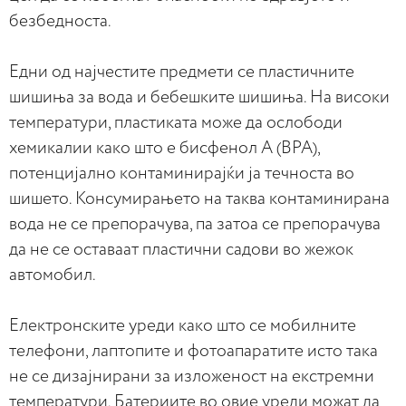
безбедноста.
Едни од најчестите предмети се пластичните
шишиња за вода и бебешките шишиња. На високи
температури, пластиката може да ослободи
хемикалии како што е бисфенол А (BPA),
потенцијално контаминирајќи ја течноста во
шишето. Консумирањето на таква контаминирана
вода не се препорачува, па затоа се препорачува
да не се оставаат пластични садови во жежок
автомобил.
Електронските уреди како што се мобилните
телефони, лаптопите и фотоапаратите исто така
не се дизајнирани за изложеност на екстремни
температури. Батериите во овие уреди можат да