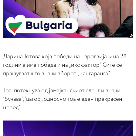
Дарина Јотова која победи на Евровзија има 28
години а има победа и на „икс фактор“.Сите се
прашуваат што значи зборот „Бангаранга“.
Тоа потекнува од јамајканскиот сленг и значи
‘бучава’, ‘џагор , односно тоа е еден прекрасен
неред“.