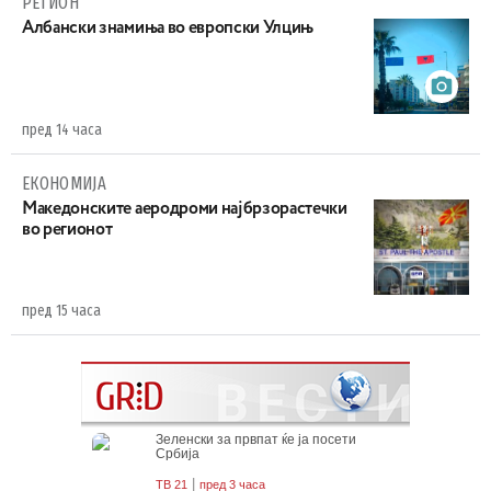
РЕГИОН
Aлбански знамиња во европски Улцињ
пред 14 часа
ЕКОНОМИЈА
Maкедонските аеродроми најбрзорастечки
во регионот
пред 15 часа