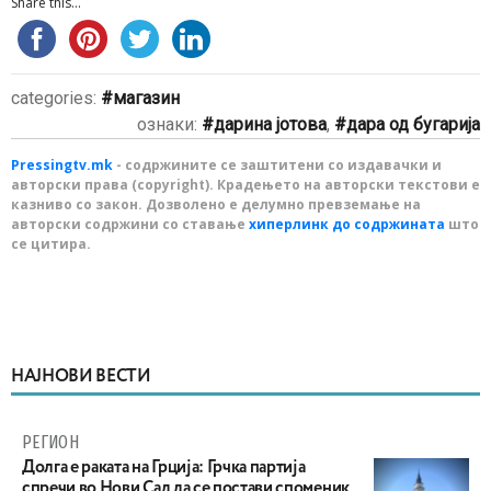
Share this...
categories:
магазин
ознаки:
дарина јотова
,
дара од бугарија
Pressingtv.mk
- содржините се заштитени со издавачки и
авторски права (copyright). Крадењето на авторски текстови е
казниво со закон. Дозволено е делумно превземање на
авторски содржини со ставање
хиперлинк до содржината
што
се цитира.
НАЈНОВИ ВЕСТИ
РЕГИОН
Долга е раката на Грција: Грчка партија
спречи во Нови Сад да се постави споменик