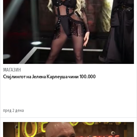
МАГАЗИН
Стајлингот на Јелена Карлеуша чини 100.000
пред 2 дена