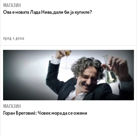
МАГАЗИН
Ова е новата Лада Нива, дали би ја купиле?
пред 4 дена
МАГАЗИН
Горан Бреговиќ: Човек мора да се ожени