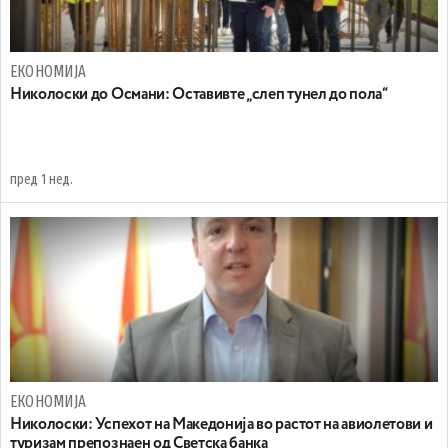
ЕКОНОМИЈА
Николоски до Османи: Oставивте „слеп тунел до пола“
пред 1 нед.
ЕКОНОМИЈА
Николоски: Успехот на Македонија во растот на авиолетови и
туризам препознаен од Светска банка