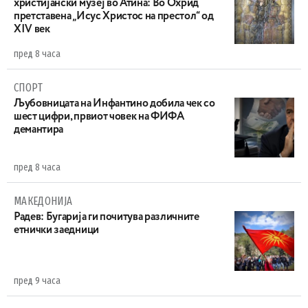
христијански музеј во Атина: Во Охрид
претставена „Исус Христос на престол“ од
XIV век
пред 8 часа
СПОРТ
Љубовницата на Инфантино добила чек со
шест цифри, првиот човек на ФИФА
демантира
пред 8 часа
МАКЕДОНИЈА
Радев: Бугарија ги почитува различните
етнички заедници
пред 9 часа