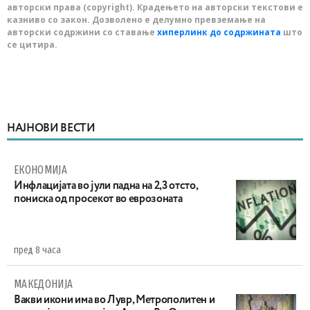
авторски права (copyright). Крадењето на авторски текстови е
казниво со закон. Дозволено е делумно превземање на
авторски содржини со ставање
хиперлинк до содржината
што
се цитира.
НАЈНОВИ ВЕСТИ
ЕКОНОМИЈА
Инфлацијата во јули падна на 2,3 отсто,
пониска од просекот во еврозоната
пред 8 часа
МАКЕДОНИЈА
Вакви икони има во Лувр, Метрополитен и