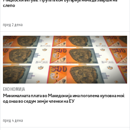
Mицкоски ветува: Пругата кон Бугарија нема да заврши на
слепо
пред 2 дена
ЕКОНОМИЈА
Минималната плата во Македонија има поголема куповна моќ
од онаа во седум земји членки на ЕУ
пред 4 дена