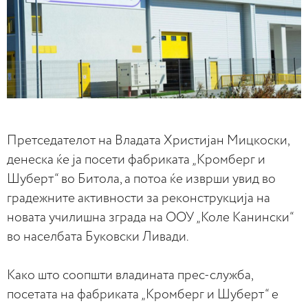
Претседателот на Владата Христијан Мицкоски,
денеска ќе ја посети фабриката „Кромберг и
Шуберт“ во Битола, а потоа ќе изврши увид во
градежните активности за реконструкција на
новата училишна зграда на ООУ „Коле Канински“
во населбата Буковски Ливади.
Како што соопшти владината прес-служба,
посетата на фабриката „Кромберг и Шуберт“ е