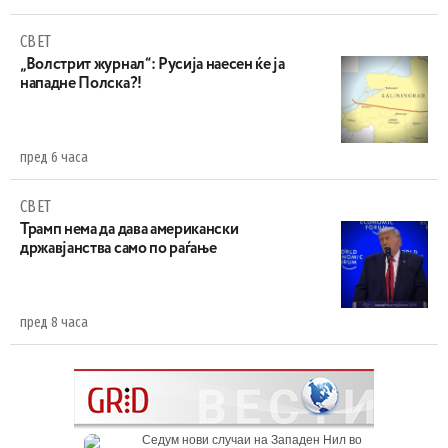
СВЕТ
„Волстрит журнал“: Русија наесен ќе ја
нападне Полска?!
пред 6 часа
СВЕТ
Трамп нема да дава американски
државјанства само по раѓање
пред 8 часа