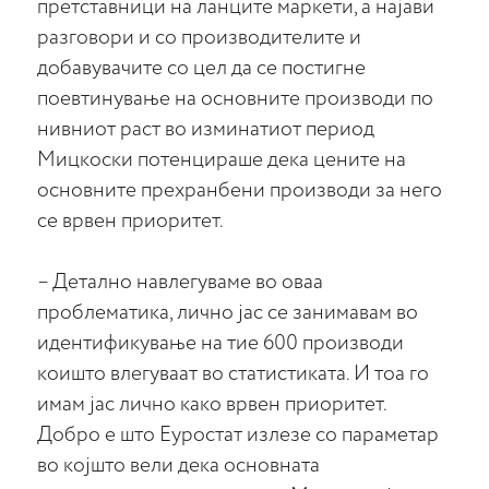
претставници на ланците маркети, а најави
разговори и со производителите и
добавувачите со цел да се постигне
поевтинување на основните производи по
нивниот раст во изминатиот период
Мицкоски потенцираше дека цените на
основните прехранбени производи за него
се врвен приоритет.
– Детално навлегуваме во оваа
проблематика, лично јас се занимавам во
идентификување на тие 600 производи
коишто влегуваат во статистиката. И тоа го
имам јас лично како врвен приоритет.
Добро е што Еуростат излезе со параметар
во којшто вели дека основната