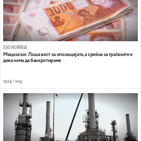
ЕКОНОМИЈА
Мицкоски: Лоша вест за опозицијата, а среќна за граѓаните е
дека нема да банкротираме
пред 1 нед.