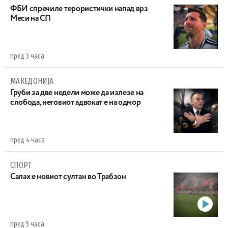
ФБИ спречиле терористички напад врз
Меси на СП
пред 3 часа
МАКЕДОНИЈА
Груби за две недели може да излезе на
слобода, неговиот адвокат е на одмор
пред 4 часа
СПОРТ
Салах е новиот султан во Трабзон
пред 5 часа