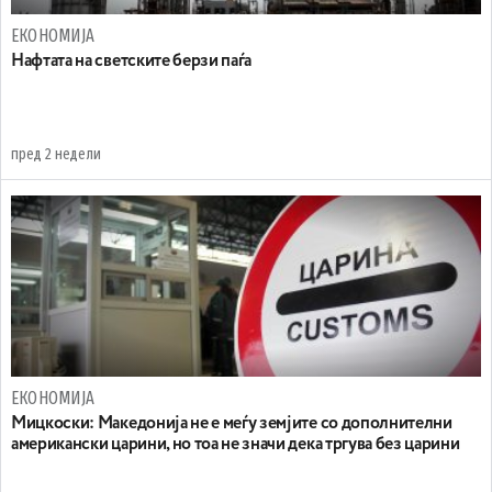
ЕКОНОМИЈА
Нафтата на светските берзи паѓа
пред 2 недели
ЕКОНОМИЈА
Мицкоски: Македонија не е меѓу земјите со дополнителни
американски царини, но тоа не значи дека тргува без царини