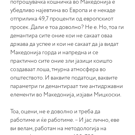
потрошувачка кошничка во Македонија е
убедливо најевтина во Европа и е некаде
отприлика 49,7 проценти од европскиот
просек. Дали е тоа доволно? Не е. Но, тоа ги
демантира сите оние кои не сакаат оваа
држава да успее и кои не сакаат да ја видат
Македонија горда и напредна и се
практично сите оние зли јазици коишто
создаваат лоша, тмурна атмосфера во
општеството. И ваквите податоци, ваквите
параметри ги демантираат тие антидржавни
елементи во Македонија, изјави Мицкоски.
Тоа, оцени, не е доволно и треба да
работиме и ќе работиме. – И јас лично, еве
ви велам, работам на методологија на