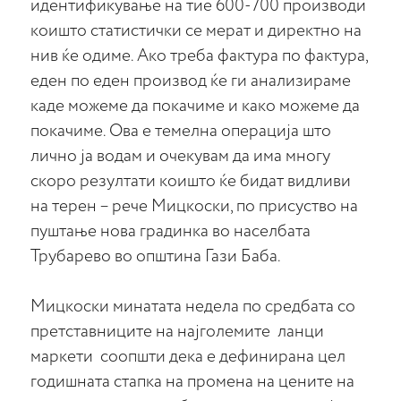
идентификување на тие 600-700 производи
коишто статистички се мерат и директно на
нив ќе одиме. Ако треба фактура по фактура,
еден по еден производ ќе ги анализираме
каде можеме да покачиме и како можеме да
покачиме. Ова е темелна операција што
лично ја водам и очекувам да има многу
скоро резултати коишто ќе бидат видливи
на терен – рече Мицкоски, по присуство на
пуштање нова градинка во населбата
Трубарево во општина Гази Баба.
Мицкоски минатата недела по средбата со
претставниците на најголемите ланци
маркети соопшти дека е дефинирана цел
годишната стапка на промена на цените на