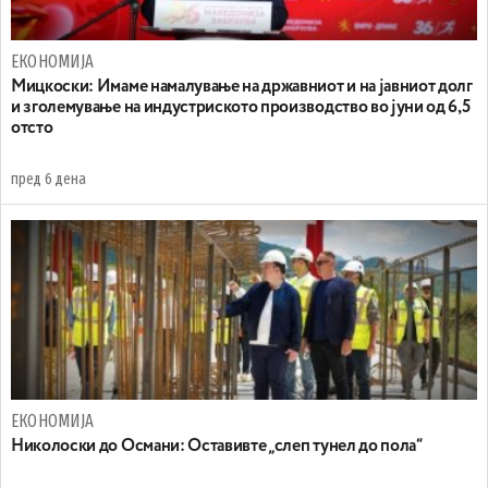
ЕКОНОМИЈА
Mицкоски: Имаме намалување на државниот и на јавниот долг
и зголемување на индустриското производство во јуни од 6,5
отсто
пред 6 дена
ЕКОНОМИЈА
Николоски до Османи: Oставивте „слеп тунел до пола“