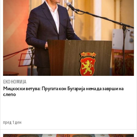
ЕКОНОМИЈА
Mицкоски ветува: Пругата кон Бугарија нема да заврши на
слепо
пред 1 ден