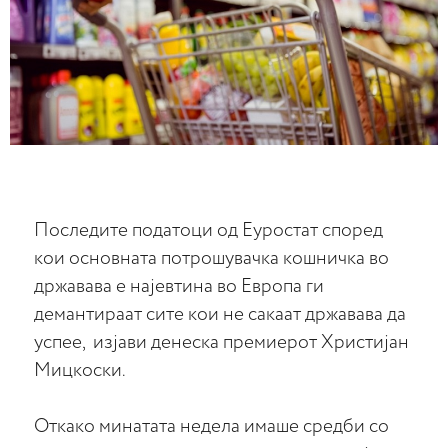
Последите податоци од Еуростат според
кои основната потрошувачка кошничка во
државава е најевтина во Европа ги
демантираат сите кои не сакаат државава да
успее, изјави денеска премиерот Христијан
Мицкоски.
Откако минатата недела имаше средби со