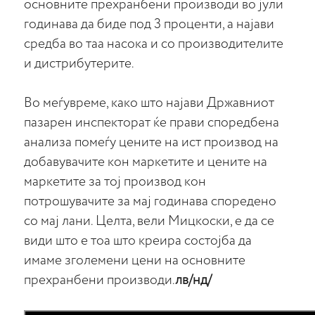
основните прехранбени производи во јули
годинава да биде под 3 проценти, а најави
средба во таа насока и со производителите
и дистрибутерите.
Во меѓувреме, како што најави Државниот
пазарен инспекторат ќе прави споредбена
анализа помеѓу цените на ист производ на
добавувачите кон маркетите и цените на
маркетите за тој производ кон
потрошувачите за мај годинава споредено
со мај лани. Целта, вели Мицкоски, е да се
види што е тоа што креира состојба да
имаме зголемени цени на основните
прехранбени производи.
лв/нд/