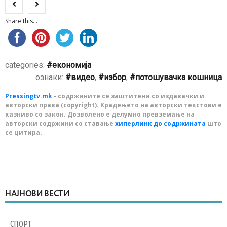
Share this...
categories:
економија
ознаки:
видео
,
избор
,
потошувачка кошница
Pressingtv.mk
- содржините се заштитени со издавачки и
авторски права (copyright). Крадењето на авторски текстови е
казниво со закон. Дозволено е делумно превземање на
авторски содржини со ставање
хиперлинк до содржината
што
се цитира.
НАЈНОВИ ВЕСТИ
СПОРТ