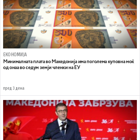
ЕКОНОМИЈА
Минималната плата во Македонија има поголема куповна моќ
од онаа во седум земји членки на ЕУ
пред 3 дена