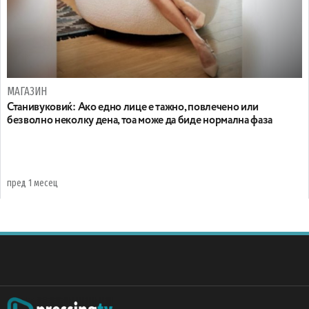
МАГАЗИН
Станивуковиќ: Ако едно лице е тажно, повлечено или
безволно неколку дена, тоа може да биде нормална фаза
пред 1 месец