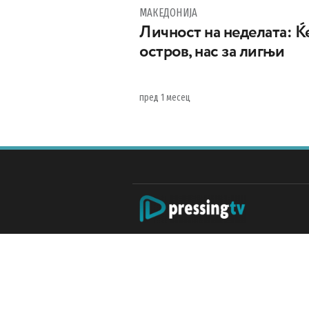
МАКЕДОНИЈА
Личност на неделата: Ќе
остров, нас за лигњи
пред 1 месец
et
Grandpashabet
jojobet
holiganbet
holiganbet
Holiganbet
jo