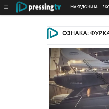
МАКЕДОНИЈА
ЕК
ОЗНАКА: ФУРК