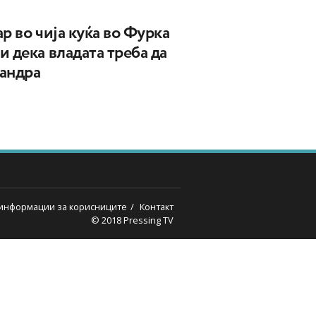
р во чија куќа во Фурка
и дека владата треба да
сандра
информации за корисниците
Контакт
© 2018 Pressing TV
dpashabet
Ankara escort
Ankara escort
Casibom
grandpasha