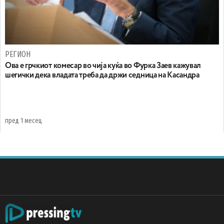
РЕГИОН
Ова е грчкиот комесар во чија куќа во Фурка Заев кажувал
шегички дека владата треба да држи седница на Касандра
пред 1 месец