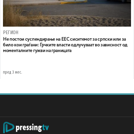
РЕГИОН
Не постои суспендирање на ЕЕС сиситемот за српски или за
било кои граѓани: Грчките власти одлучуваат во зависност од
моменталните гужви на границата
пред 3 мес.