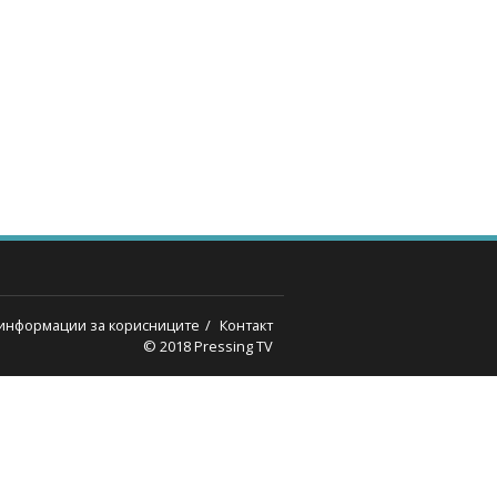
информации за корисниците
Контакт
© 2018 Pressing TV
 escort
grandpashabet
jojobet
Jojobet Giriş
Jojobet Giriş
berl