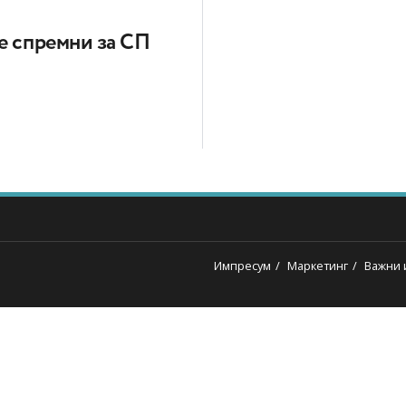
е спремни за СП
Импресум
Маркетинг
Важни 
ibom
iptv satın al
betcio
Grandpashabet
Ankara escort
Ankara