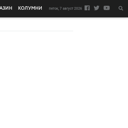
АЗИН
КОЛУМНИ
петок, 7 август 2026