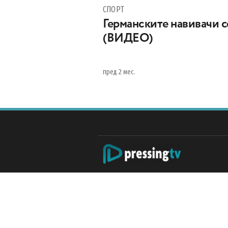
СПОРТ
Германските навивачи с
(ВИДЕО)
пред 2 мес.
bet
Grandpashabet
jojobet
jojobet
grandpashabet
betpark
cas