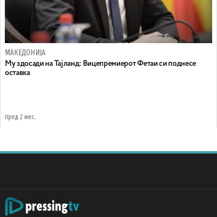
МАКЕДОНИЈА
Му здосади на Тајланд: Вицепремиерот Фетаи си поднесе
оставка
пред 2 мес.