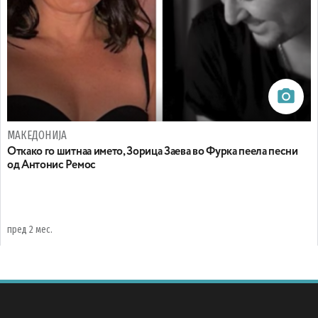
МАКЕДОНИЈА
Oткако го шитнаа името, Зорица Заева во Фурка пеела песни
од Антонис Ремос
пред 2 мес.