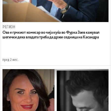
РЕГИОН
Ова е грчкиот комесар во чија куќа во Фурка Заев кажувал
шегички дека владата треба да држи седница на Касандра
пред 2 мес.