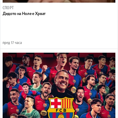
СПОРТ
Дедото на Ноле е Хрват
пред 17 часа