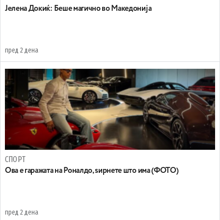
Јелена Докиќ: Беше магично во Македонија
пред 2 дена
СПОРТ
Ова е гаражата на Роналдо, ѕирнете што има (ФОТО)
пред 2 дена