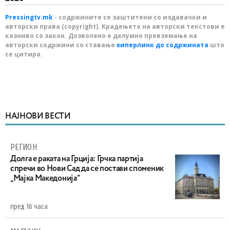
Pressingtv.mk
- содржините се заштитени со издавачки и
авторски права (copyright). Крадењето на авторски текстови е
казниво со закон. Дозволено е делумно превземање на
авторски содржини со ставање
хиперлинк до содржината
што
се цитира.
НАЈНОВИ ВЕСТИ
РЕГИОН
Долга е раката на Грција: Грчка партија
спречи во Нови Сад да се постави споменик
„Мајка Македонија“
пред 16 часа