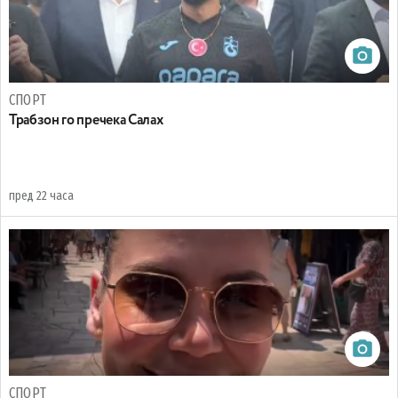
СПОРТ
Трабзон го пречека Салах
пред 22 часа
СПОРТ