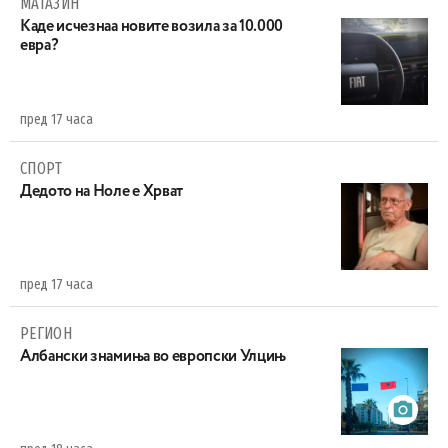
МАГАЗИН
Каде исчезнаа новите возила за 10.000
евра?
пред 17 часа
СПОРТ
Дедото на Ноле е Хрват
пред 17 часа
РЕГИОН
Aлбански знамиња во европски Улцињ