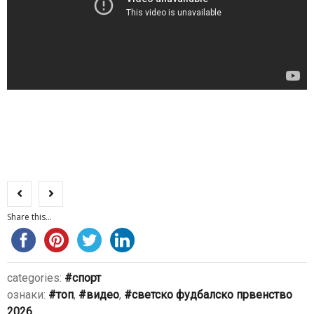
Share this...
categories:
спорт
ознаки:
топ
,
видео
,
светско фудбалско првенство
2026