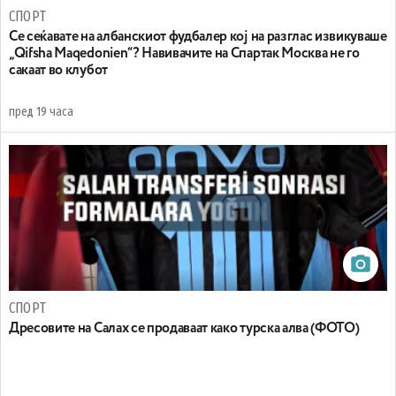
СПОРТ
Се сеќавате на албанскиот фудбалер кој на разглас извикуваше
„Qifsha Maqedonien“? Навивачите на Спартак Москва не го
сакаат во клубот
пред 19 часа
СПОРТ
Дресовите на Салах се продаваат како турска алва (ФОТО)