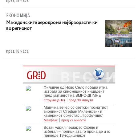
пред 18 часа
ЕКОНОМИЈА
Maкедонските аеродроми најбрзорастечки
во регионот
пред 18 часа