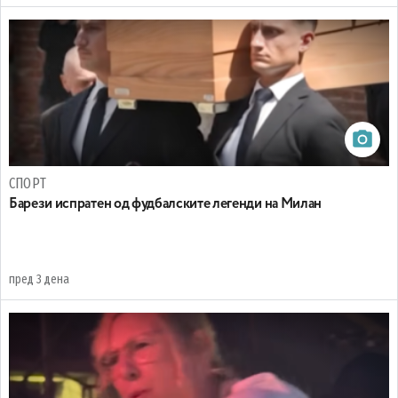
СПОРТ
Барези испратен од фудбалските легенди на Милан
пред 3 дена