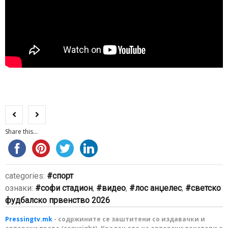
Share this...
categories:
спорт
ознаки:
софи стадион
,
видео
,
лос анџелес
,
светско
фудбалско првенство 2026
Pressingtv.mk
- содржините се заштитени со издавачки и