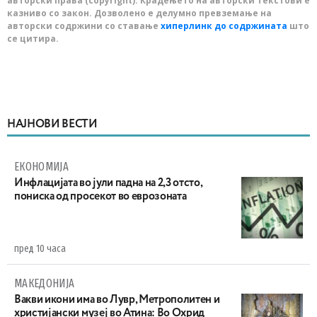
авторски права (copyright). Крадењето на авторски текстови е
казниво со закон. Дозволено е делумно превземање на
авторски содржини со ставање
хиперлинк до содржината
што
се цитира.
НАЈНОВИ ВЕСТИ
ЕКОНОМИЈА
Инфлацијата во јули падна на 2,3 отсто,
пониска од просекот во еврозоната
пред 10 часа
МАКЕДОНИЈА
Вакви икони има во Лувр, Метрополитен и
христијански музеј во Атина: Во Охрид