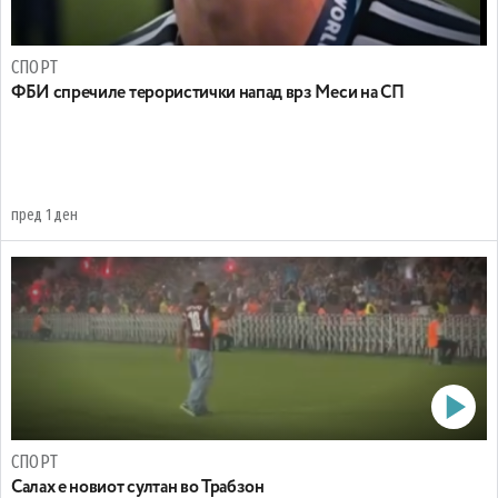
СПОРТ
ФБИ спречиле терористички напад врз Меси на СП
пред 1 ден
СПОРТ
Салах е новиот султан во Трабзон