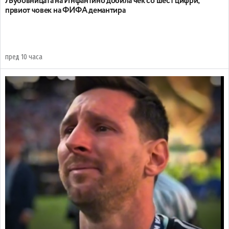
Љубовницата на Инфантино добила чек со шест цифри,
првиот човек на ФИФА демантира
пред 10 часа