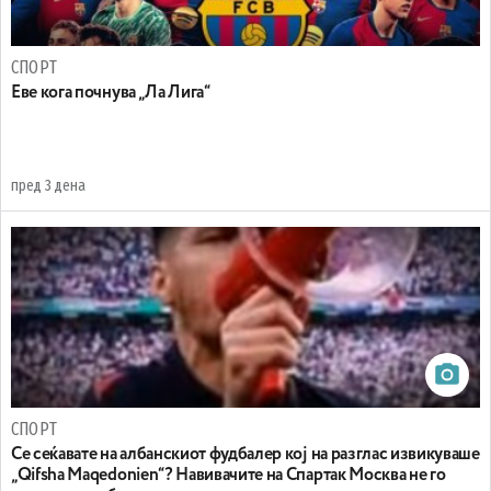
СПОРТ
Еве кога почнува „Ла Лига“
пред 3 дена
СПОРТ
Се сеќавате на албанскиот фудбалер кој на разглас извикуваше
„Qifsha Maqedonien“? Навивачите на Спартак Москва не го