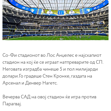
Со-Фи стадионот во Лос Анџелес е најскапиот
стадион на кој ќе се играат натпреварите од СП.
Неговата изградба чинеше 5 и пол милијарди
долари.Го градеше Стен Кронке, газдата на
Арсенал и Денвер Нагетс.
Вечерва САД на овој стадион ќе игра против
Парагвај.