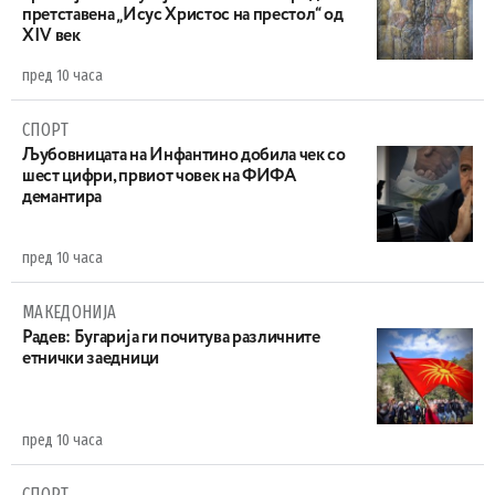
претставена „Исус Христос на престол“ од
XIV век
пред 10 часа
СПОРТ
Љубовницата на Инфантино добила чек со
шест цифри, првиот човек на ФИФА
демантира
пред 10 часа
МАКЕДОНИЈА
Радев: Бугарија ги почитува различните
етнички заедници
пред 10 часа
СПОРТ