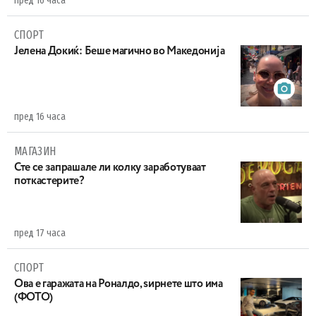
пред 16 часа
СПОРТ
Јелена Докиќ: Беше магично во Македонија
пред 16 часа
МАГАЗИН
Сте се запрашале ли колку заработуваат
поткастерите?
пред 17 часа
СПОРТ
Ова е гаражата на Роналдо, ѕирнете што има
(ФОТО)