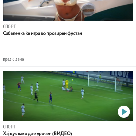
СПОРТ
Сабаленка ќе игра во проѕирен фустан
пред 6 дена
СПОРТ
Хајдук како да е урочен (ВИДЕО)