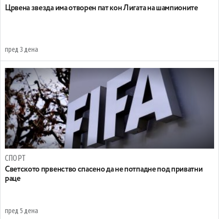
Црвена звезда има отворен пат кон Лигата на шампионите
пред 3 дена
СПОРТ
Светското првенство спасено да не потпадне под приватни
раце
пред 5 дена