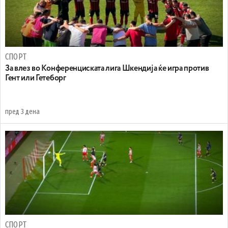
СПОРТ
За влез во Конференциската лига Шкендија ќе игра против
Гент или Гетеборг
пред 3 дена
СПОРТ