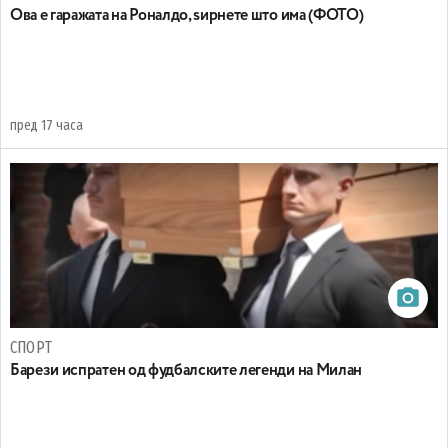
Ова е гаражата на Роналдо, ѕирнете што има (ФОТО)
пред 17 часа
СПОРТ
Барези испратен од фудбалските легенди на Милан