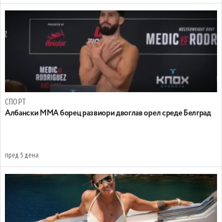
СПОРТ
Албански ММА борец развиори двоглав орел среде Белград
пред 5 дена