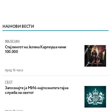
НАЈНОВИ ВЕСТИ
МАГАЗИН
Стајлингот на Јелена Карлеуша чини
100.000
пред 16 часа
СВЕТ
Запознајте ја МИ6-најпознатата тајна
служба на светот