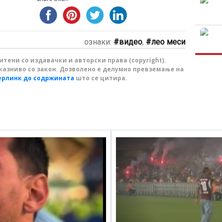
ознаки:
видео
,
лео меси
тени со издавачки и авторски права (copyright).
казниво со закон. Дозволено е делумно превземање на
ерлинк до содржината
што се цитира.