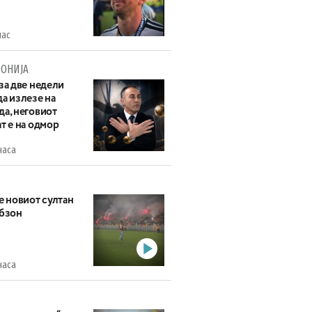
час
ОНИЈА
за две недели
а излезе на
да, неговиот
т е на одмор
часа
е новиот султан
абзон
часа