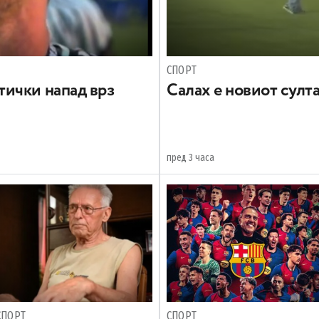
СПОРТ
ички напад врз
Салах е новиот султ
пред 3 часа
СПОРТ
СПОРТ