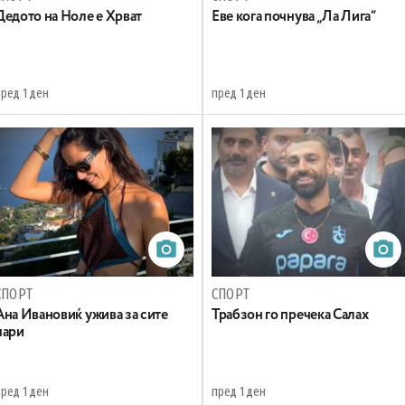
Дедото на Ноле е Хрват
Еве кога почнува „Ла Лига“
ред 1 ден
пред 1 ден
СПОРТ
СПОРТ
Ана Ивановиќ ужива за сите
Трабзон го пречека Салах
пари
ред 1 ден
пред 1 ден