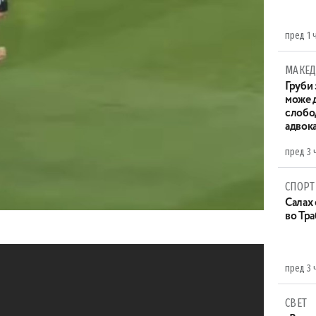
пред 1 
МАКЕД
Груби 
може д
слобо
адвока
пред 3 
СПОРТ
Салах 
во Тр
пред 3 
СВЕТ