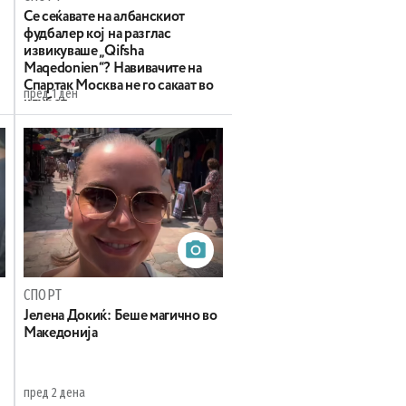
Се сеќавате на албанскиот
фудбалер кој на разглас
извикуваше „Qifsha
Maqedonien“? Навивачите на
Спартак Москва не го сакаат во
пред 1 ден
клубот
СПОРТ
Јелена Докиќ: Беше магично во
Македонија
пред 2 дена