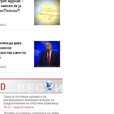
трит журнал“:
 наесен ќе ја
не Полска?!
часа
нема да дава
кански
анства само по
е
часа