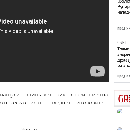
„Волс
Русија
напад
пред 5 
СВЕТ
Трамп 
амери
државј
раѓањ
пред 6 
агија и постигна хет-трик на првиот меч на
 ноќеска спиевте погледнете ги головите.
Share this...