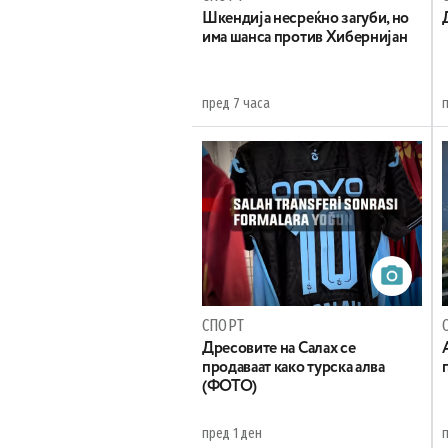
Шкендија несреќно загуби, но
има шанса против Хибернијан
пред 7 часа
п
СПОРТ
Дресовите на Салах се
продаваат како турска алва
(ФОТО)
пред 1 ден
п