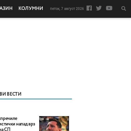
АЗИН
КОЛУМНИ
петок, 7 август 2026
ВИ ВЕСТИ
пречиле
истички напад врз
на СП