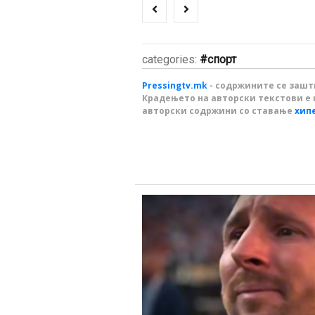
categories:
спорт
Pressingtv.mk
- содржините се зашти
Крадењето на авторски текстови е 
авторски содржини со ставање
хип