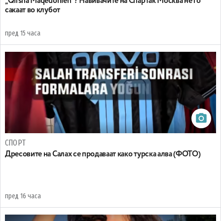
„Qifsha Maqedonien“? Навивачите на Спартак Москва не го
сакаат во клубот
пред 15 часа
СПОРТ
Дресовите на Салах се продаваат како турска алва (ФОТО)
пред 16 часа