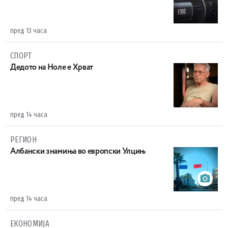
пред 13 часа
СПОРТ
Дедото на Ноле е Хрват
пред 14 часа
РЕГИОН
Aлбански знамиња во европски Улцињ
пред 14 часа
ЕКОНОМИЈА