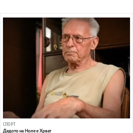
СПОРТ
Дедото на Ноле е Хрват