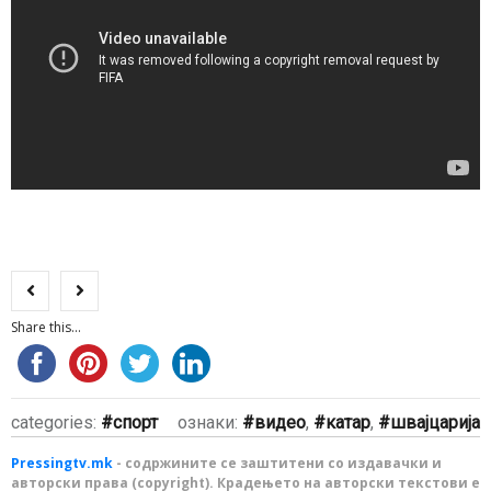
Share this...
categories:
спорт
ознаки:
видео
,
катар
,
швајцарија
Pressingtv.mk
- содржините се заштитени со издавачки и
авторски права (copyright). Крадењето на авторски текстови е