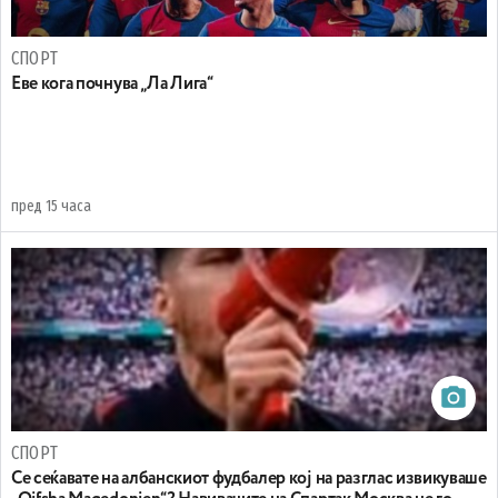
СПОРТ
Еве кога почнува „Ла Лига“
пред 15 часа
СПОРТ
Се сеќавате на албанскиот фудбалер кој на разглас извикуваше