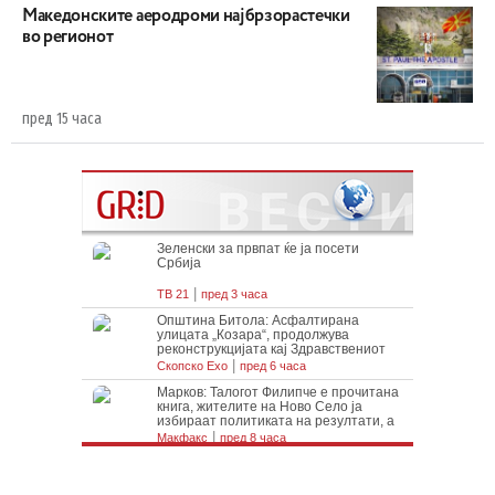
Maкедонските аеродроми најбрзорастечки
во регионот
пред 15 часа