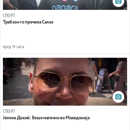
СПОРТ
Трабзон го пречека Салах
пред 19 часа
СПОРТ
Јелена Докиќ: Беше магично во Македонија