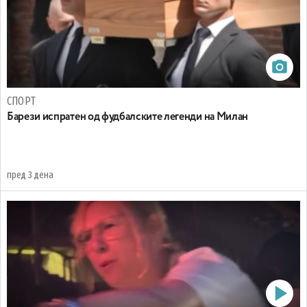
СПОРТ
Барези испратен од фудбалските легенди на Милан
пред 3 дена