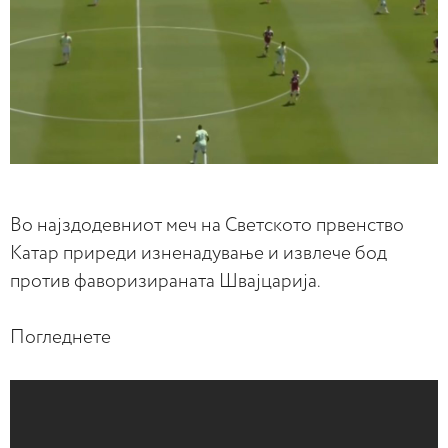
Во најздодевниот меч на Светското првенство
Катар приреди изненадување и извлече бод
против фаворизираната Швајцарија.
Погледнете